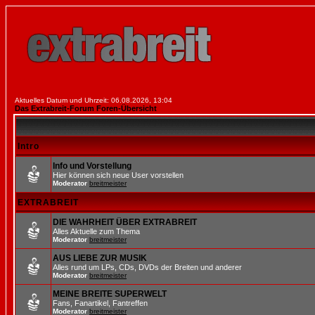
Aktuelles Datum und Uhrzeit: 06.08.2026, 13:04
Das Extrabreit-Forum Foren-Übersicht
Intro
Info und Vorstellung
Hier können sich neue User vorstellen
Moderator
breitmeister
EXTRABREIT
DIE WAHRHEIT ÜBER EXTRABREIT
Alles Aktuelle zum Thema
Moderator
breitmeister
AUS LIEBE ZUR MUSIK
Alles rund um LPs, CDs, DVDs der Breiten und anderer
Moderator
breitmeister
MEINE BREITE SUPERWELT
Fans, Fanartikel, Fantreffen
Moderator
breitmeister