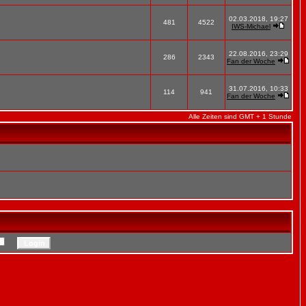
02.03.2018, 19:27
481
4522
IWS-Michael
22.08.2016, 23:29
286
2343
Fan der Woche
31.07.2016, 10:33
114
941
Fan der Woche
Alle Zeiten sind GMT + 1 Stunde