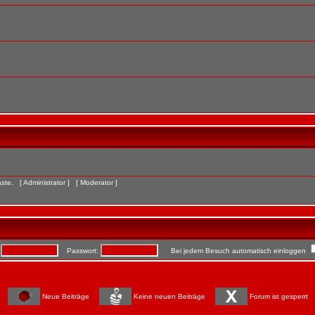
Gäste. [
Administrator
] [
Moderator
]
:
Passwort:
Bei jedem Besuch automatisch einloggen
Neue Beiträge
Keine neuen Beiträge
Forum ist gesperrt