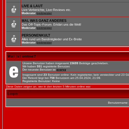
LIVE & LAUT
Live-Vorberichte, Live-Reviews etc.
Moderator
breitmeister
MAL WAS GANZ ANDERES
Das Off-Topic-Forum. Erklärt uns die Welt!
Moderator
breitmeister
PERSONENKULT
Alles rund um Bandmitglieder und Ex-Breite
Moderator
breitmeister
Wer ist online?
Unsere Benutzer haben insgesamt
15699
Beiträge geschrieben.
Wir haben
551
registrierte Benutzer.
Der neueste Benutzer ist
avarya
.
Insgesamt sind
23
Benutzer online: Kein registrierter, kein versteckter und 23 
Der Rekord liegt bei
758
Benutzern am 25.04.2024, 21:09.
Registrierte Benutzer: Keine
Diese Daten zeigen an, wer in den letzten 5 Minuten online war.
Login
Benutzername