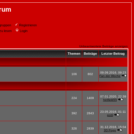
orum
gruppen
Registrieren
zu lesen
Login
Unbeantwortete Beiträge anzeigen
Themen
Beiträge
Letzter Beitrag
09.09.2016, 09:23
106
802
Fan der Woche
07.01.2020, 22:39
224
1409
hetfield55
23.05.2016, 01:11
392
2843
potti
31.12.2016, 15:04
326
2839
3D Pogo