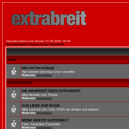
Aktuelles Datum und Uhrzeit: 07.08.2026, 09:39
Das Extrabreit-Forum Foren-Übersicht
Intro
Info und Vorstellung
Hier können sich neue User vorstellen
Moderator
breitmeister
EXTRABREIT
DIE WAHRHEIT ÜBER EXTRABREIT
Alles Aktuelle zum Thema
Moderator
breitmeister
AUS LIEBE ZUR MUSIK
Alles rund um LPs, CDs, DVDs der Breiten und anderer
Moderator
breitmeister
MEINE BREITE SUPERWELT
Fans, Fanartikel, Fantreffen
Moderator
breitmeister