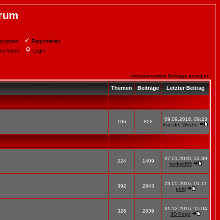
orum
gruppen
Registrieren
zu lesen
Login
Unbeantwortete Beiträge anzeigen
Themen
Beiträge
Letzter Beitrag
09.09.2016, 09:23
106
802
Fan der Woche
07.01.2020, 22:39
224
1409
hetfield55
23.05.2016, 01:11
392
2843
potti
31.12.2016, 15:04
326
2839
3D Pogo