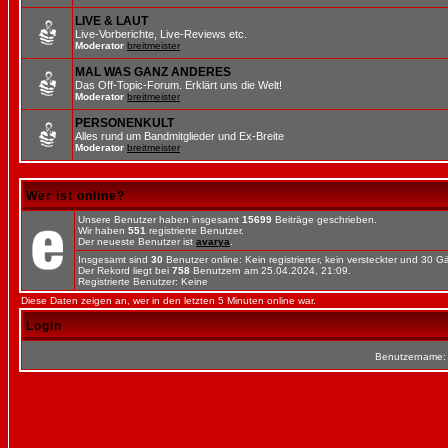
LIVE & LAUT
Live-Vorberichte, Live-Reviews etc.
Moderator
breitmeister
MAL WAS GANZ ANDERES
Das Off-Topic-Forum. Erklärt uns die Welt!
Moderator
breitmeister
PERSONENKULT
Alles rund um Bandmitglieder und Ex-Breite
Moderator
breitmeister
Wer ist online?
Unsere Benutzer haben insgesamt
15699
Beiträge geschrieben.
Wir haben
551
registrierte Benutzer.
Der neueste Benutzer ist
avarya
.
Insgesamt sind
30
Benutzer online: Kein registrierter, kein versteckter und 30 
Der Rekord liegt bei
758
Benutzern am 25.04.2024, 21:09.
Registrierte Benutzer: Keine
Diese Daten zeigen an, wer in den letzten 5 Minuten online war.
Login
Benutzername