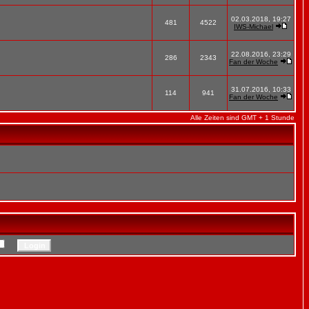
02.03.2018, 19:27
481
4522
IWS-Michael
22.08.2016, 23:29
286
2343
Fan der Woche
31.07.2016, 10:33
114
941
Fan der Woche
Alle Zeiten sind GMT + 1 Stunde