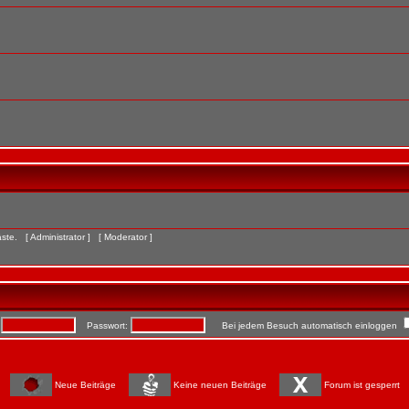
Gäste. [
Administrator
] [
Moderator
]
:
Passwort:
Bei jedem Besuch automatisch einloggen
Neue Beiträge
Keine neuen Beiträge
Forum ist gesperrt