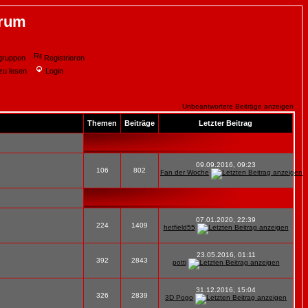
orum
gruppen
Registrieren
zu lesen
Login
Unbeantwortete Beiträge anzeigen
Themen
Beiträge
Letzter Beitrag
09.09.2016, 09:23
106
802
Fan der Woche
07.01.2020, 22:39
224
1409
hetfield55
23.05.2016, 01:11
392
2843
potti
31.12.2016, 15:04
326
2839
3D Pogo