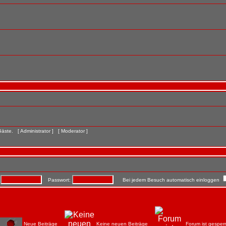
 Gäste. [
Administrator
] [
Moderator
]
:
Passwort:
Bei jedem Besuch automatisch einloggen
Neue Beiträge
Keine neuen Beiträge
Forum ist gesperr