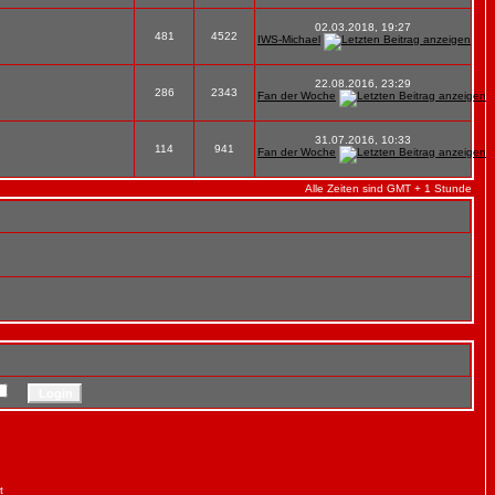
02.03.2018, 19:27
481
4522
IWS-Michael
22.08.2016, 23:29
286
2343
Fan der Woche
31.07.2016, 10:33
114
941
Fan der Woche
Alle Zeiten sind GMT + 1 Stunde
t