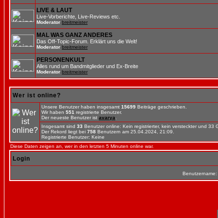
LIVE & LAUT
Live-Vorberichte, Live-Reviews etc.
Moderator
breitmeister
MAL WAS GANZ ANDERES
Das Off-Topic-Forum. Erklärt uns die Welt!
Moderator
breitmeister
PERSONENKULT
Alles rund um Bandmitglieder und Ex-Breite
Moderator
breitmeister
Wer ist online?
Unsere Benutzer haben insgesamt
15699
Beiträge geschrieben.
Wir haben
551
registrierte Benutzer.
Der neueste Benutzer ist
avarya
.
Insgesamt sind
33
Benutzer online: Kein registrierter, kein versteckter und 33
Der Rekord liegt bei
758
Benutzern am 25.04.2024, 21:09.
Registrierte Benutzer: Keine
Diese Daten zeigen an, wer in den letzten 5 Minuten online war.
Login
Benutzername