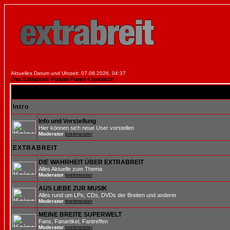
Aktuelles Datum und Uhrzeit: 07.08.2026, 04:37
Das Extrabreit-Forum Foren-Übersicht
Intro
Info und Vorstellung
Hier können sich neue User vorstellen
Moderator
breitmeister
EXTRABREIT
DIE WAHRHEIT ÜBER EXTRABREIT
Alles Aktuelle zum Thema
Moderator
breitmeister
AUS LIEBE ZUR MUSIK
Alles rund um LPs, CDs, DVDs der Breiten und anderer
Moderator
breitmeister
MEINE BREITE SUPERWELT
Fans, Fanartikel, Fantreffen
Moderator
breitmeister