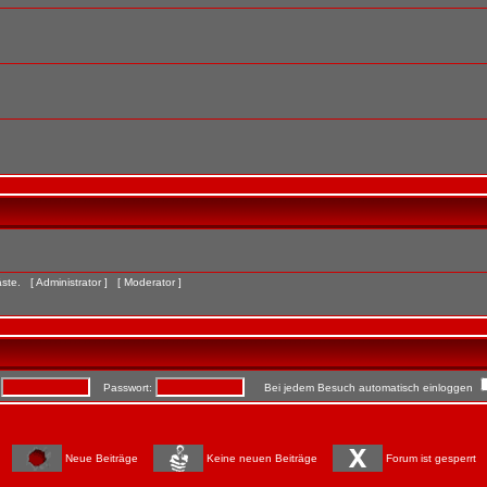
Gäste. [
Administrator
] [
Moderator
]
:
Passwort:
Bei jedem Besuch automatisch einloggen
Neue Beiträge
Keine neuen Beiträge
Forum ist gesperrt