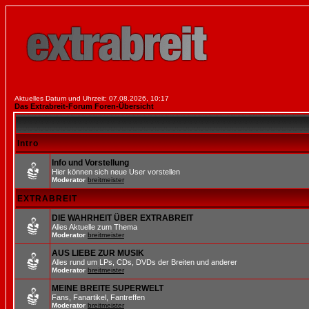
Aktuelles Datum und Uhrzeit: 07.08.2026, 10:17
Das Extrabreit-Forum Foren-Übersicht
Intro
Info und Vorstellung
Hier können sich neue User vorstellen
Moderator
breitmeister
EXTRABREIT
DIE WAHRHEIT ÜBER EXTRABREIT
Alles Aktuelle zum Thema
Moderator
breitmeister
AUS LIEBE ZUR MUSIK
Alles rund um LPs, CDs, DVDs der Breiten und anderer
Moderator
breitmeister
MEINE BREITE SUPERWELT
Fans, Fanartikel, Fantreffen
Moderator
breitmeister