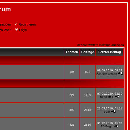
orum
gruppen
Registrieren
zu lesen
Login
Unbeantwortete Beiträge anzeigen
Themen
Beiträge
Letzter Beitrag
09.09.2016, 09:23
106
802
Fan der Woche
07.01.2020, 22:39
224
1409
hetfield55
23.05.2016, 01:11
392
2843
potti
31.12.2016, 15:04
326
2839
3D Pogo