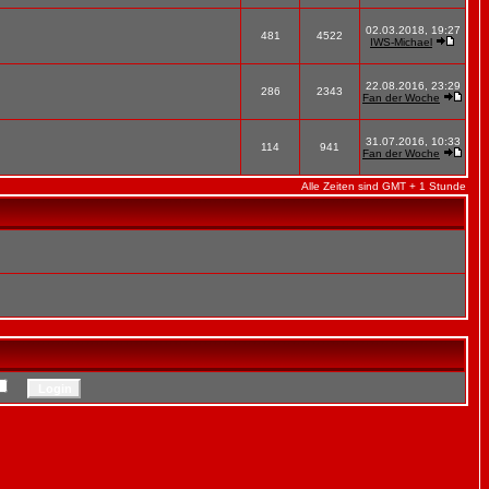
02.03.2018, 19:27
481
4522
IWS-Michael
22.08.2016, 23:29
286
2343
Fan der Woche
31.07.2016, 10:33
114
941
Fan der Woche
Alle Zeiten sind GMT + 1 Stunde