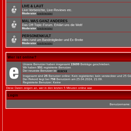
LIVE & LAUT
Live-Vorberichte, Live-Reviews etc.
Moderator
breitmeister
MAL WAS GANZ ANDERES
Das Off-Topic-Forum. Erklärt uns die Welt!
Moderator
breitmeister
PERSONENKULT
Alles rund um Bandmitglieder und Ex-Breite
Moderator
breitmeister
Wer ist online?
Unsere Benutzer haben insgesamt
15699
Beiträge geschrieben.
Wir haben
551
registrierte Benutzer.
Der neueste Benutzer ist
avarya
.
Insgesamt sind
25
Benutzer online: Kein registrierter, kein versteckter und 25 
Der Rekord liegt bei
758
Benutzern am 25.04.2024, 21:09.
Registrierte Benutzer: Keine
Diese Daten zeigen an, wer in den letzten 5 Minuten online war.
Login
Benutzername