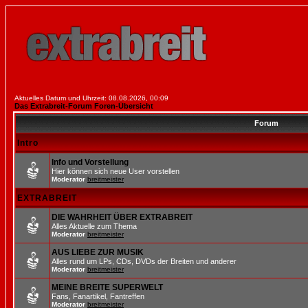
Aktuelles Datum und Uhrzeit: 08.08.2026, 00:09
Das Extrabreit-Forum Foren-Übersicht
Forum
Intro
Info und Vorstellung
Hier können sich neue User vorstellen
Moderator
breitmeister
EXTRABREIT
DIE WAHRHEIT ÜBER EXTRABREIT
Alles Aktuelle zum Thema
Moderator
breitmeister
AUS LIEBE ZUR MUSIK
Alles rund um LPs, CDs, DVDs der Breiten und anderer
Moderator
breitmeister
MEINE BREITE SUPERWELT
Fans, Fanartikel, Fantreffen
Moderator
breitmeister