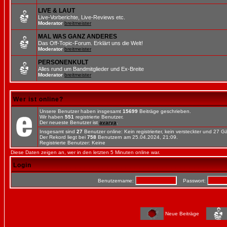
LIVE & LAUT
Live-Vorberichte, Live-Reviews etc.
Moderator
breitmeister
MAL WAS GANZ ANDERES
Das Off-Topic-Forum. Erklärt uns die Welt!
Moderator
breitmeister
PERSONENKULT
Alles rund um Bandmitglieder und Ex-Breite
Moderator
breitmeister
Wer ist online?
Unsere Benutzer haben insgesamt
15699
Beiträge geschrieben.
Wir haben
551
registrierte Benutzer.
Der neueste Benutzer ist
avarya
.
Insgesamt sind
27
Benutzer online: Kein registrierter, kein versteckter und 27 
Der Rekord liegt bei
758
Benutzern am 25.04.2024, 21:09.
Registrierte Benutzer: Keine
Diese Daten zeigen an, wer in den letzten 5 Minuten online war.
Login
Benutzername:
Passwort:
Neue Beiträge