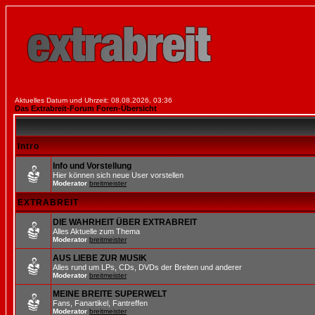
Aktuelles Datum und Uhrzeit: 08.08.2026, 03:36
Das Extrabreit-Forum Foren-Übersicht
Intro
Info und Vorstellung
Hier können sich neue User vorstellen
Moderator
breitmeister
EXTRABREIT
DIE WAHRHEIT ÜBER EXTRABREIT
Alles Aktuelle zum Thema
Moderator
breitmeister
AUS LIEBE ZUR MUSIK
Alles rund um LPs, CDs, DVDs der Breiten und anderer
Moderator
breitmeister
MEINE BREITE SUPERWELT
Fans, Fanartikel, Fantreffen
Moderator
breitmeister