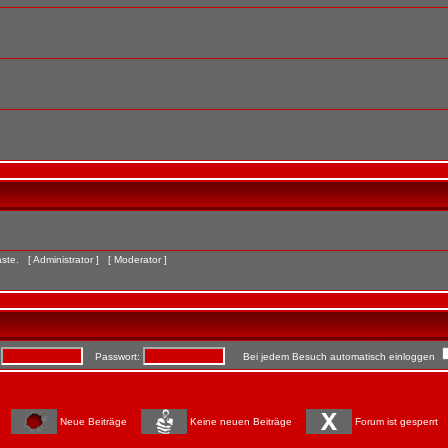
Gäste. [
Administrator
] [
Moderator
]
:
Passwort:
Bei jedem Besuch automatisch einloggen
Neue Beiträge
Keine neuen Beiträge
Forum ist gesperrt