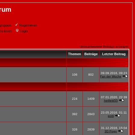
orum
gruppen
Registrieren
zu lesen
Login
Unbeantwortete Beiträge anzeigen
Themen
Beiträge
Letzter Beitrag
09.09.2016, 09:23
106
802
Fan der Woche
07.01.2020, 22:39
224
1409
hetfield55
23.05.2016, 01:11
392
2843
potti
31.12.2016, 15:04
326
2839
3D Pogo