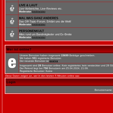
LIVE & LAUT
Live-Vorberichte, Live-Reviews etc.
Moderator
breitmeister
MAL WAS GANZ ANDERES
Das Off-Topic-Forum. Erklärt uns die Welt!
Moderator
breitmeister
PERSONENKULT
Alles rund um Bandmitglieder und Ex-Breite
Moderator
breitmeister
Wer ist online?
Unsere Benutzer haben insgesamt
15699
Beiträge geschrieben.
Wir haben
551
registrierte Benutzer.
Der neueste Benutzer ist
avarya
.
Insgesamt sind
28
Benutzer online: Kein registrierter, kein versteckter und 28 
Der Rekord liegt bei
758
Benutzern am 25.04.2024, 21:09.
Registrierte Benutzer: Keine
Diese Daten zeigen an, wer in den letzten 5 Minuten online war.
Login
Benutzername