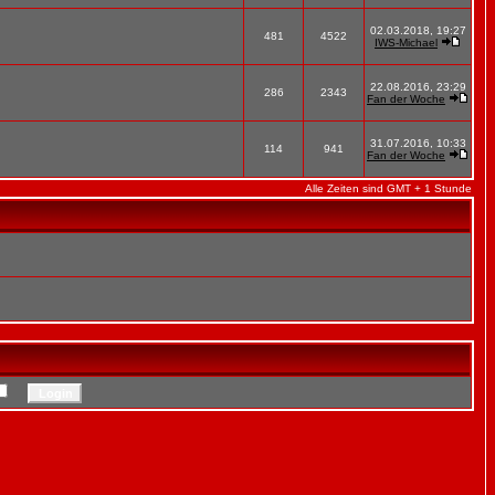
02.03.2018, 19:27
481
4522
IWS-Michael
22.08.2016, 23:29
286
2343
Fan der Woche
31.07.2016, 10:33
114
941
Fan der Woche
Alle Zeiten sind GMT + 1 Stunde