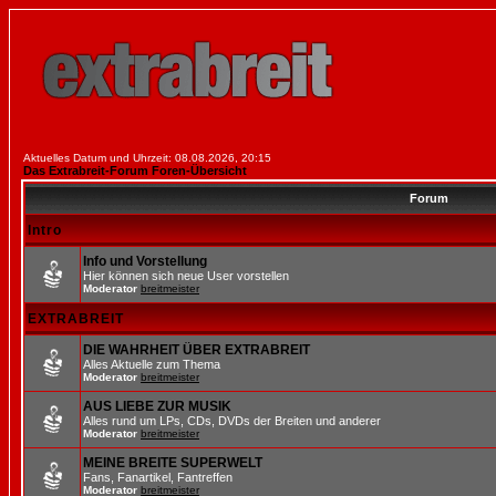
Aktuelles Datum und Uhrzeit: 08.08.2026, 20:15
Das Extrabreit-Forum Foren-Übersicht
Forum
Intro
Info und Vorstellung
Hier können sich neue User vorstellen
Moderator
breitmeister
EXTRABREIT
DIE WAHRHEIT ÜBER EXTRABREIT
Alles Aktuelle zum Thema
Moderator
breitmeister
AUS LIEBE ZUR MUSIK
Alles rund um LPs, CDs, DVDs der Breiten und anderer
Moderator
breitmeister
MEINE BREITE SUPERWELT
Fans, Fanartikel, Fantreffen
Moderator
breitmeister