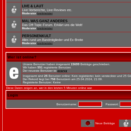
LIVE & LAUT
Live-Vorberichte, Live-Reviews etc.
Moderator
breitmeister
MAL WAS GANZ ANDERES
Das Off-Topic-Forum. Erklärt uns die Welt!
Moderator
breitmeister
PERSONENKULT
Alles rund um Bandmitglieder und Ex-Breite
Moderator
breitmeister
Wer ist online?
Unsere Benutzer haben insgesamt
15699
Beiträge geschrieben.
Wir haben
551
registrierte Benutzer.
Der neueste Benutzer ist
avarya
.
Insgesamt sind
25
Benutzer online: Kein registrierter, kein versteckter und 25 
Der Rekord liegt bei
758
Benutzern am 25.04.2024, 21:09.
Registrierte Benutzer: Keine
Diese Daten zeigen an, wer in den letzten 5 Minuten online war.
Login
Benutzername:
Passwort:
Neue Beiträge