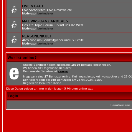
LIVE & LAUT
Live-Vorberichte, Live-Reviews etc.
Moderator
breitmeister
MAL WAS GANZ ANDERES
Das Off-Topic-Forum. Erklärt uns die Welt!
Moderator
breitmeister
PERSONENKULT
Alles rund um Bandmitglieder und Ex-Breite
Moderator
breitmeister
Wer ist online?
Unsere Benutzer haben insgesamt
15699
Beiträge geschrieben.
Wir haben
551
registrierte Benutzer.
Der neueste Benutzer ist
avarya
.
Insgesamt sind
27
Benutzer online: Kein registrierter, kein versteckter und 27 
Der Rekord liegt bei
758
Benutzern am 25.04.2024, 21:09.
Registrierte Benutzer: Keine
Diese Daten zeigen an, wer in den letzten 5 Minuten online war.
Login
Benutzername