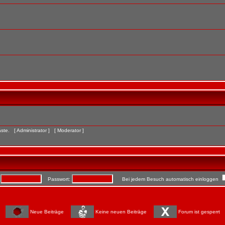
Gäste. [
Administrator
] [
Moderator
]
:
Passwort:
Bei jedem Besuch automatisch einloggen
Neue Beiträge
Keine neuen Beiträge
Forum ist gesperrt