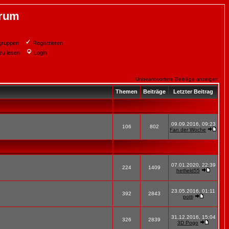
orum
gruppen
Registrieren
zu lesen
Login
Unbeantwortete Beiträge anzeigen
Themen
Beiträge
Letzter Beitrag
09.09.2016, 09:23
106
802
Fan der Woche
07.01.2020, 22:39
224
1409
hetfield55
23.05.2016, 01:11
392
2843
potti
31.12.2016, 15:04
326
2839
3D Pogo