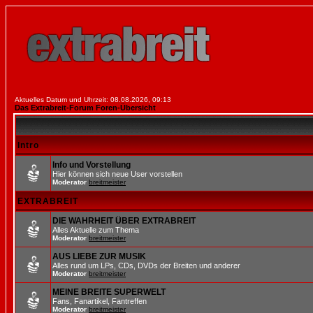
Aktuelles Datum und Uhrzeit: 08.08.2026, 09:13
Das Extrabreit-Forum Foren-Übersicht
Intro
Info und Vorstellung
Hier können sich neue User vorstellen
Moderator
breitmeister
EXTRABREIT
DIE WAHRHEIT ÜBER EXTRABREIT
Alles Aktuelle zum Thema
Moderator
breitmeister
AUS LIEBE ZUR MUSIK
Alles rund um LPs, CDs, DVDs der Breiten und anderer
Moderator
breitmeister
MEINE BREITE SUPERWELT
Fans, Fanartikel, Fantreffen
Moderator
breitmeister