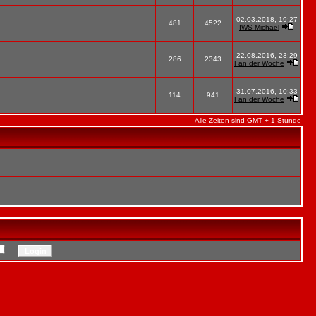
02.03.2018, 19:27
481
4522
IWS-Michael
22.08.2016, 23:29
286
2343
Fan der Woche
31.07.2016, 10:33
114
941
Fan der Woche
Alle Zeiten sind GMT + 1 Stunde