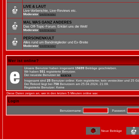
LIVE & LAUT
Live-Vorberichte, Live-Reviews etc.
Moderator
breitmeister
MAL WAS GANZ ANDERES
Das Off-Topic-Forum. Erklärt uns die Welt!
Moderator
breitmeister
PERSONENKULT
Alles rund um Bandmitglieder und Ex-Breite
Moderator
breitmeister
Wer ist online?
Unsere Benutzer haben insgesamt
15699
Beiträge geschrieben.
Wir haben
551
registrierte Benutzer.
Der neueste Benutzer ist
avarya
.
Insgesamt sind
25
Benutzer online: Kein registrierter, kein versteckter und 25 
Der Rekord liegt bei
758
Benutzern am 25.04.2024, 21:09.
Registrierte Benutzer: Keine
Diese Daten zeigen an, wer in den letzten 5 Minuten online war.
Login
Benutzername:
Passwort:
Neue Beiträge