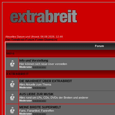
Aktuelles Datum und Uhrzeit: 06.08.2026, 12:46
Das Extrabreit-Forum Foren-Übersicht
Forum
Intro
Info und Vorstellung
Hier können sich neue User vorstellen
Moderator
breitmeister
EXTRABREIT
DIE WAHRHEIT ÜBER EXTRABREIT
Alles Aktuelle zum Thema
Moderator
breitmeister
AUS LIEBE ZUR MUSIK
Alles rund um LPs, CDs, DVDs der Breiten und anderer
Moderator
breitmeister
MEINE BREITE SUPERWELT
Fans, Fanartikel, Fantreffen
Moderator
breitmeister