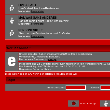
LIVE & LAUT
Live-Vorberichte, Live-Reviews etc.
Moderator
breitmeister
MAL WAS GANZ ANDERES
Das Off-Topic-Forum. Erklärt uns die Welt!
Moderator
breitmeister
PERSONENKULT
Alles rund um Bandmitglieder und Ex-Breite
Moderator
breitmeister
Wer ist online?
Unsere Benutzer haben insgesamt
15699
Beiträge geschrieben.
Wir haben
551
registrierte Benutzer.
Der neueste Benutzer ist
avarya
.
Insgesamt sind
18
Benutzer online: Kein registrierter, kein versteckter und 18 
Der Rekord liegt bei
758
Benutzern am 25.04.2024, 21:09.
Registrierte Benutzer: Keine
Diese Daten zeigen an, wer in den letzten 5 Minuten online war.
Login
Benutzername:
Passwort:
Neue Beiträge