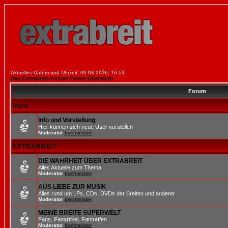
Aktuelles Datum und Uhrzeit: 09.08.2026, 16:53
Das Extrabreit-Forum Foren-Übersicht
Forum
Intro
Info und Vorstellung
Hier können sich neue User vorstellen
Moderator
breitmeister
EXTRABREIT
DIE WAHRHEIT ÜBER EXTRABREIT
Alles Aktuelle zum Thema
Moderator
breitmeister
AUS LIEBE ZUR MUSIK
Alles rund um LPs, CDs, DVDs der Breiten und anderer
Moderator
breitmeister
MEINE BREITE SUPERWELT
Fans, Fanartikel, Fantreffen
Moderator
breitmeister