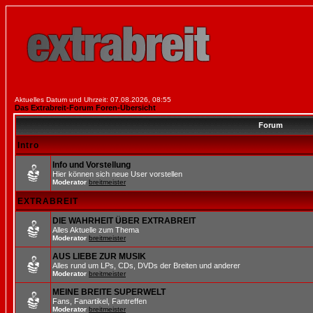
Aktuelles Datum und Uhrzeit: 07.08.2026, 08:55
Das Extrabreit-Forum Foren-Übersicht
Forum
Intro
Info und Vorstellung
Hier können sich neue User vorstellen
Moderator
breitmeister
EXTRABREIT
DIE WAHRHEIT ÜBER EXTRABREIT
Alles Aktuelle zum Thema
Moderator
breitmeister
AUS LIEBE ZUR MUSIK
Alles rund um LPs, CDs, DVDs der Breiten und anderer
Moderator
breitmeister
MEINE BREITE SUPERWELT
Fans, Fanartikel, Fantreffen
Moderator
breitmeister