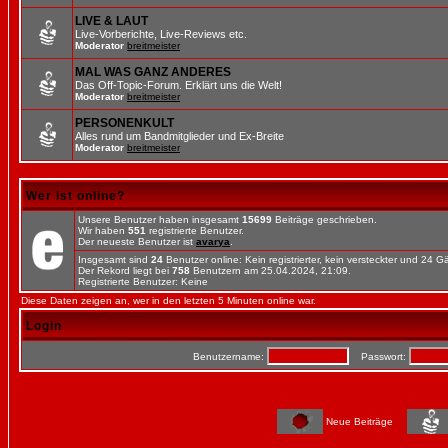
LIVE & LAUT
Live-Vorberichte, Live-Reviews etc.
Moderator
breitmeister
MAL WAS GANZ ANDERES
Das Off-Topic-Forum. Erklärt uns die Welt!
Moderator
breitmeister
PERSONENKULT
Alles rund um Bandmitglieder und Ex-Breite
Moderator
breitmeister
Wer ist online?
Unsere Benutzer haben insgesamt
15699
Beiträge geschrieben.
Wir haben
551
registrierte Benutzer.
Der neueste Benutzer ist
avarya
.
Insgesamt sind
24
Benutzer online: Kein registrierter, kein versteckter und 24 
Der Rekord liegt bei
758
Benutzern am 25.04.2024, 21:09.
Registrierte Benutzer: Keine
Diese Daten zeigen an, wer in den letzten 5 Minuten online war.
Login
Benutzername:
Passwort:
Neue Beiträge