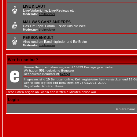
LIVE & LAUT
Live-Vorberichte, Live-Reviews etc.
Moderator
breitmeister
MAL WAS GANZ ANDERES
Das Off-Topic-Forum. Erklärt uns die Welt!
Moderator
breitmeister
PERSONENKULT
Alles rund um Bandmitglieder und Ex-Breite
Moderator
breitmeister
Wer ist online?
Unsere Benutzer haben insgesamt
15699
Beiträge geschrieben.
Wir haben
551
registrierte Benutzer.
Der neueste Benutzer ist
avarya
.
Insgesamt sind
19
Benutzer online: Kein registrierter, kein versteckter und 19 
Der Rekord liegt bei
758
Benutzern am 25.04.2024, 21:09.
Registrierte Benutzer: Keine
Diese Daten zeigen an, wer in den letzten 5 Minuten online war.
Login
Benutzername