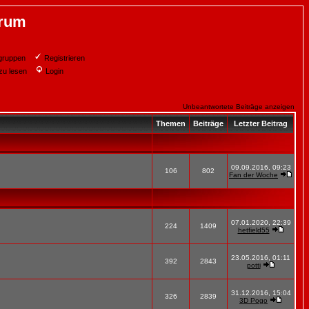
orum
gruppen
Registrieren
zu lesen
Login
Unbeantwortete Beiträge anzeigen
Themen
Beiträge
Letzter Beitrag
09.09.2016, 09:23
106
802
Fan der Woche
07.01.2020, 22:39
224
1409
hetfield55
23.05.2016, 01:11
392
2843
potti
31.12.2016, 15:04
326
2839
3D Pogo