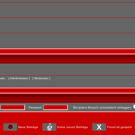
Gäste. [
Administrator
] [
Moderator
]
:
Passwort:
Bei jedem Besuch automatisch einloggen
Neue Beiträge
Keine neuen Beiträge
Forum ist gesperrt