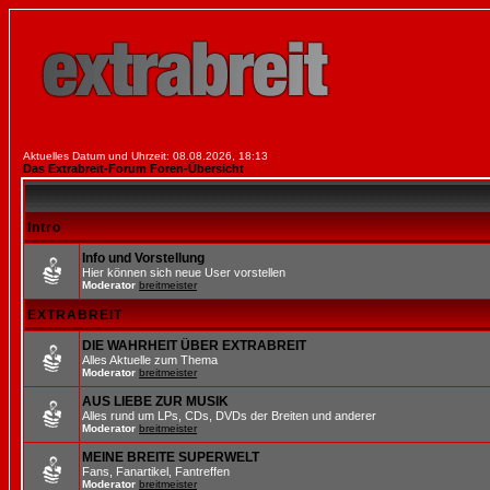
Aktuelles Datum und Uhrzeit: 08.08.2026, 18:13
Das Extrabreit-Forum Foren-Übersicht
Intro
Info und Vorstellung
Hier können sich neue User vorstellen
Moderator
breitmeister
EXTRABREIT
DIE WAHRHEIT ÜBER EXTRABREIT
Alles Aktuelle zum Thema
Moderator
breitmeister
AUS LIEBE ZUR MUSIK
Alles rund um LPs, CDs, DVDs der Breiten und anderer
Moderator
breitmeister
MEINE BREITE SUPERWELT
Fans, Fanartikel, Fantreffen
Moderator
breitmeister