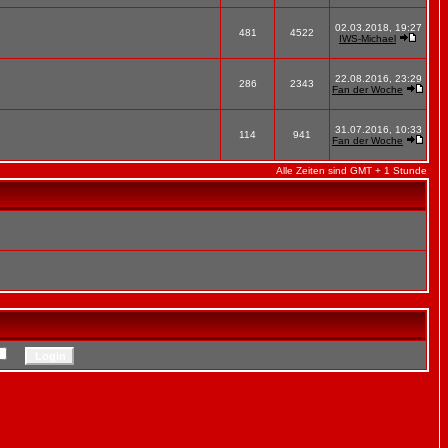
02.03.2018, 19:27
481
4522
IWS-Michael
22.08.2016, 23:29
286
2343
Fan der Woche
31.07.2016, 10:33
114
941
Fan der Woche
Alle Zeiten sind GMT + 1 Stunde