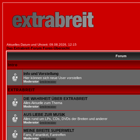
Aktuelles Datum und Uhrzeit: 09.08.2026, 12:15
Das Extrabreit-Forum Foren-Übersicht
Forum
Intro
Info und Vorstellung
Hier können sich neue User vorstellen
Moderator
breitmeister
EXTRABREIT
DIE WAHRHEIT ÜBER EXTRABREIT
Alles Aktuelle zum Thema
Moderator
breitmeister
AUS LIEBE ZUR MUSIK
Alles rund um LPs, CDs, DVDs der Breiten und anderer
Moderator
breitmeister
MEINE BREITE SUPERWELT
Fans, Fanartikel, Fantreffen
Moderator
breitmeister