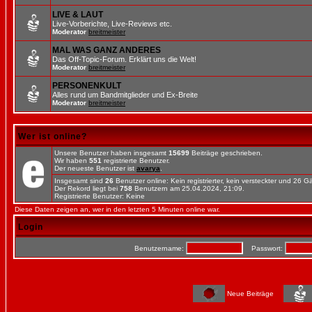
LIVE & LAUT
Live-Vorberichte, Live-Reviews etc.
Moderator
breitmeister
MAL WAS GANZ ANDERES
Das Off-Topic-Forum. Erklärt uns die Welt!
Moderator
breitmeister
PERSONENKULT
Alles rund um Bandmitglieder und Ex-Breite
Moderator
breitmeister
Wer ist online?
Unsere Benutzer haben insgesamt
15699
Beiträge geschrieben.
Wir haben
551
registrierte Benutzer.
Der neueste Benutzer ist
avarya
.
Insgesamt sind
26
Benutzer online: Kein registrierter, kein versteckter und 26 
Der Rekord liegt bei
758
Benutzern am 25.04.2024, 21:09.
Registrierte Benutzer: Keine
Diese Daten zeigen an, wer in den letzten 5 Minuten online war.
Login
Benutzername:
Passwort:
Neue Beiträge