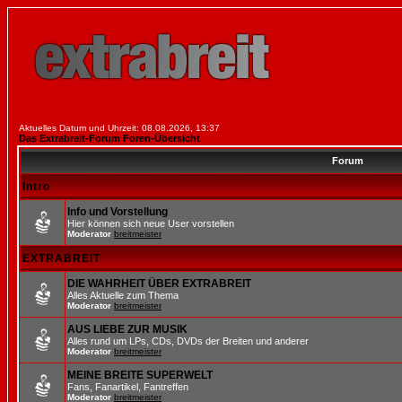
Aktuelles Datum und Uhrzeit: 08.08.2026, 13:37
Das Extrabreit-Forum Foren-Übersicht
Forum
Intro
Info und Vorstellung
Hier können sich neue User vorstellen
Moderator
breitmeister
EXTRABREIT
DIE WAHRHEIT ÜBER EXTRABREIT
Alles Aktuelle zum Thema
Moderator
breitmeister
AUS LIEBE ZUR MUSIK
Alles rund um LPs, CDs, DVDs der Breiten und anderer
Moderator
breitmeister
MEINE BREITE SUPERWELT
Fans, Fanartikel, Fantreffen
Moderator
breitmeister