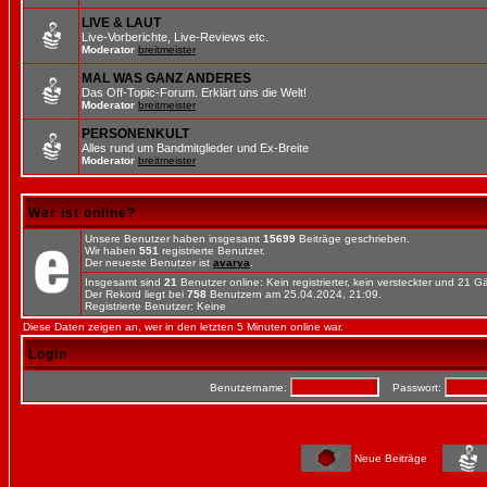
LIVE & LAUT
Live-Vorberichte, Live-Reviews etc.
Moderator
breitmeister
MAL WAS GANZ ANDERES
Das Off-Topic-Forum. Erklärt uns die Welt!
Moderator
breitmeister
PERSONENKULT
Alles rund um Bandmitglieder und Ex-Breite
Moderator
breitmeister
Wer ist online?
Unsere Benutzer haben insgesamt
15699
Beiträge geschrieben.
Wir haben
551
registrierte Benutzer.
Der neueste Benutzer ist
avarya
.
Insgesamt sind
21
Benutzer online: Kein registrierter, kein versteckter und 21 
Der Rekord liegt bei
758
Benutzern am 25.04.2024, 21:09.
Registrierte Benutzer: Keine
Diese Daten zeigen an, wer in den letzten 5 Minuten online war.
Login
Benutzername:
Passwort:
Neue Beiträge