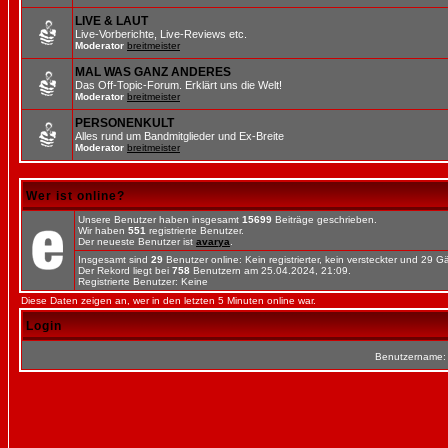
LIVE & LAUT
Live-Vorberichte, Live-Reviews etc.
Moderator
breitmeister
MAL WAS GANZ ANDERES
Das Off-Topic-Forum. Erklärt uns die Welt!
Moderator
breitmeister
PERSONENKULT
Alles rund um Bandmitglieder und Ex-Breite
Moderator
breitmeister
Wer ist online?
Unsere Benutzer haben insgesamt
15699
Beiträge geschrieben.
Wir haben
551
registrierte Benutzer.
Der neueste Benutzer ist
avarya
.
Insgesamt sind
29
Benutzer online: Kein registrierter, kein versteckter und 29 
Der Rekord liegt bei
758
Benutzern am 25.04.2024, 21:09.
Registrierte Benutzer: Keine
Diese Daten zeigen an, wer in den letzten 5 Minuten online war.
Login
Benutzername