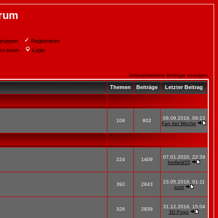
orum
gruppen
Registrieren
zu lesen
Login
Unbeantwortete Beiträge anzeigen
Themen
Beiträge
Letzter Beitrag
09.09.2016, 09:23
106
802
Fan der Woche
07.01.2020, 22:39
224
1409
hetfield55
23.05.2016, 01:11
392
2843
potti
31.12.2016, 15:04
326
2839
3D Pogo