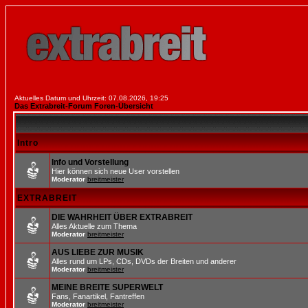
Aktuelles Datum und Uhrzeit: 07.08.2026, 19:25
Das Extrabreit-Forum Foren-Übersicht
Intro
Info und Vorstellung
Hier können sich neue User vorstellen
Moderator
breitmeister
EXTRABREIT
DIE WAHRHEIT ÜBER EXTRABREIT
Alles Aktuelle zum Thema
Moderator
breitmeister
AUS LIEBE ZUR MUSIK
Alles rund um LPs, CDs, DVDs der Breiten und anderer
Moderator
breitmeister
MEINE BREITE SUPERWELT
Fans, Fanartikel, Fantreffen
Moderator
breitmeister