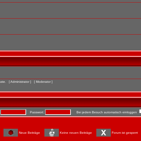
Gäste. [
Administrator
] [
Moderator
]
:
Passwort:
Bei jedem Besuch automatisch einloggen
Neue Beiträge
Keine neuen Beiträge
Forum ist gesperrt