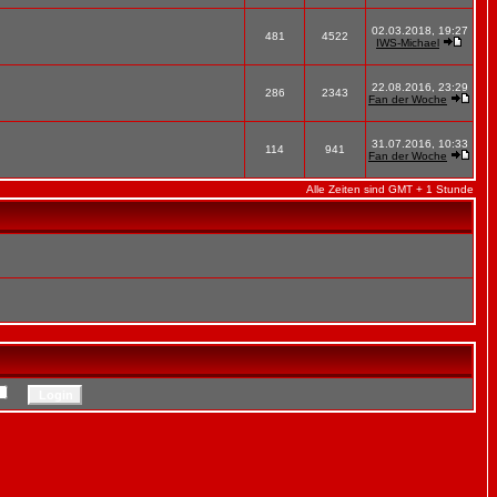
02.03.2018, 19:27
481
4522
IWS-Michael
22.08.2016, 23:29
286
2343
Fan der Woche
31.07.2016, 10:33
114
941
Fan der Woche
Alle Zeiten sind GMT + 1 Stunde