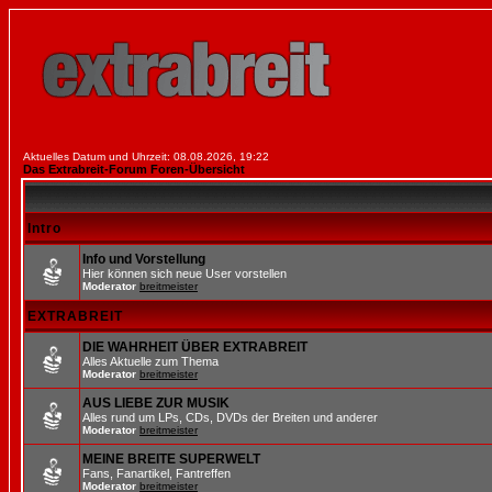
Aktuelles Datum und Uhrzeit: 08.08.2026, 19:22
Das Extrabreit-Forum Foren-Übersicht
Intro
Info und Vorstellung
Hier können sich neue User vorstellen
Moderator
breitmeister
EXTRABREIT
DIE WAHRHEIT ÜBER EXTRABREIT
Alles Aktuelle zum Thema
Moderator
breitmeister
AUS LIEBE ZUR MUSIK
Alles rund um LPs, CDs, DVDs der Breiten und anderer
Moderator
breitmeister
MEINE BREITE SUPERWELT
Fans, Fanartikel, Fantreffen
Moderator
breitmeister