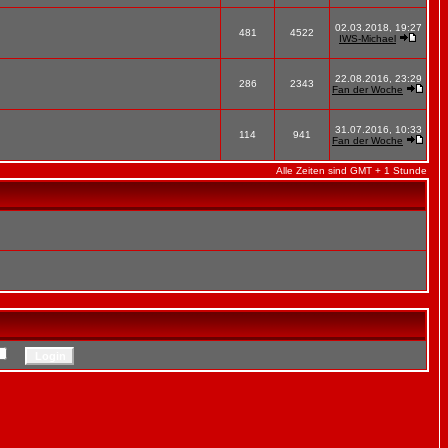
02.03.2018, 19:27
481
4522
IWS-Michael
22.08.2016, 23:29
286
2343
Fan der Woche
31.07.2016, 10:33
114
941
Fan der Woche
Alle Zeiten sind GMT + 1 Stunde