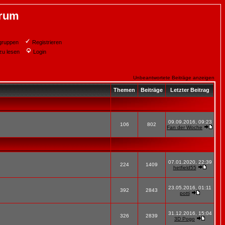
orum
gruppen
Registrieren
zu lesen
Login
Unbeantwortete Beiträge anzeigen
Themen
Beiträge
Letzter Beitrag
09.09.2016, 09:23
106
802
Fan der Woche
07.01.2020, 22:39
224
1409
hetfield55
23.05.2016, 01:11
392
2843
potti
31.12.2016, 15:04
326
2839
3D Pogo