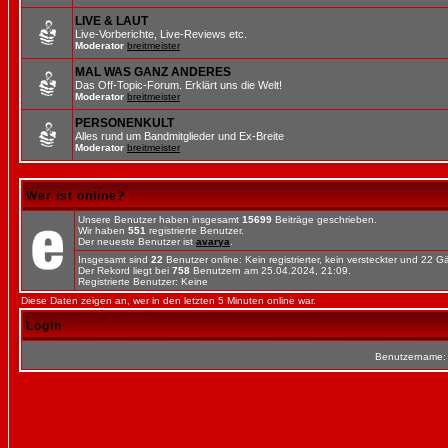
LIVE & LAUT
Live-Vorberichte, Live-Reviews etc.
Moderator
breitmeister
MAL WAS GANZ ANDERES
Das Off-Topic-Forum. Erklärt uns die Welt!
Moderator
breitmeister
PERSONENKULT
Alles rund um Bandmitglieder und Ex-Breite
Moderator
breitmeister
Wer ist online?
Unsere Benutzer haben insgesamt
15699
Beiträge geschrieben.
Wir haben
551
registrierte Benutzer.
Der neueste Benutzer ist
avarya
.
Insgesamt sind
22
Benutzer online: Kein registrierter, kein versteckter und 22 
Der Rekord liegt bei
758
Benutzern am 25.04.2024, 21:09.
Registrierte Benutzer: Keine
Diese Daten zeigen an, wer in den letzten 5 Minuten online war.
Login
Benutzername