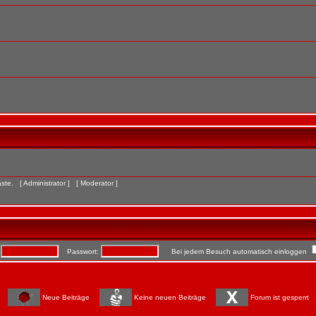
Gäste. [
Administrator
] [
Moderator
]
:
Passwort:
Bei jedem Besuch automatisch einloggen
Neue Beiträge
Keine neuen Beiträge
Forum ist gesperrt