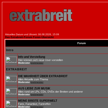
Aktuelles Datum und Uhrzeit: 06.08.2026, 15:09
Das Extrabreit-Forum Foren-Übersicht
Forum
Intro
Info und Vorstellung
Hier können sich neue User vorstellen
Moderator
breitmeister
EXTRABREIT
DIE WAHRHEIT ÜBER EXTRABREIT
Alles Aktuelle zum Thema
Moderator
breitmeister
AUS LIEBE ZUR MUSIK
Alles rund um LPs, CDs, DVDs der Breiten und anderer
Moderator
breitmeister
MEINE BREITE SUPERWELT
Fans, Fanartikel, Fantreffen
Moderator
breitmeister