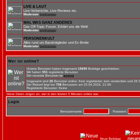
LIVE & LAUT
Live-Vorberichte, Live-Reviews etc.
Moderator
breitmeister
MAL WAS GANZ ANDERES
Das Off-Topic-Forum. Erklärt uns die Welt!
Moderator
breitmeister
PERSONENKULT
Alles rund um Bandmitglieder und Ex-Breite
Moderator
breitmeister
Wer ist online?
Unsere Benutzer haben insgesamt
15699
Beiträge geschrieben.
Wir haben
551
registrierte Benutzer.
Der neueste Benutzer ist
avarya
.
Insgesamt sind
26
Benutzer online: Kein registrierter, kein versteckter und 26
Der Rekord liegt bei
758
Benutzern am 25.04.2024, 21:09.
Registrierte Benutzer: Keine
Diese Daten zeigen an, wer in den letzten 5 Minuten online war.
Login
Benutzername:
Passwort:
Neue Beiträge