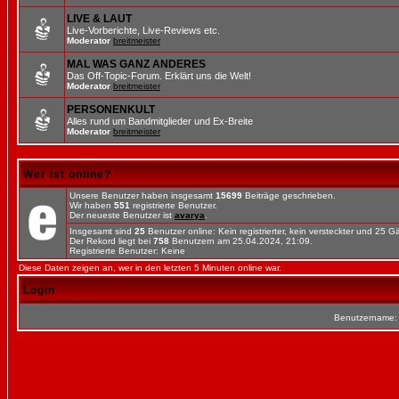
LIVE & LAUT
Live-Vorberichte, Live-Reviews etc.
Moderator
breitmeister
MAL WAS GANZ ANDERES
Das Off-Topic-Forum. Erklärt uns die Welt!
Moderator
breitmeister
PERSONENKULT
Alles rund um Bandmitglieder und Ex-Breite
Moderator
breitmeister
Wer ist online?
Unsere Benutzer haben insgesamt
15699
Beiträge geschrieben.
Wir haben
551
registrierte Benutzer.
Der neueste Benutzer ist
avarya
.
Insgesamt sind
25
Benutzer online: Kein registrierter, kein versteckter und 25 
Der Rekord liegt bei
758
Benutzern am 25.04.2024, 21:09.
Registrierte Benutzer: Keine
Diese Daten zeigen an, wer in den letzten 5 Minuten online war.
Login
Benutzername