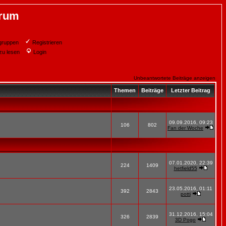
orum
gruppen
Registrieren
zu lesen
Login
Unbeantwortete Beiträge anzeigen
Themen
Beiträge
Letzter Beitrag
09.09.2016, 09:23
106
802
Fan der Woche
07.01.2020, 22:39
224
1409
hetfield55
23.05.2016, 01:11
392
2843
potti
31.12.2016, 15:04
326
2839
3D Pogo