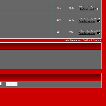
02.03.2018, 19:27
481
4522
IWS-Michael
22.08.2016, 23:29
286
2343
Fan der Woche
31.07.2016, 10:33
114
941
Fan der Woche
Alle Zeiten sind GMT + 1 Stunde