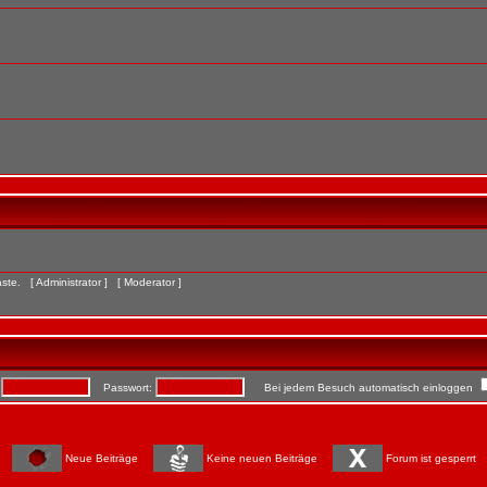
Gäste. [
Administrator
] [
Moderator
]
:
Passwort:
Bei jedem Besuch automatisch einloggen
Neue Beiträge
Keine neuen Beiträge
Forum ist gesperrt