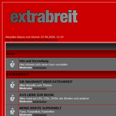
Aktuelles Datum und Uhrzeit: 07.08.2026, 12:19
Das Extrabreit-Forum Foren-Übersicht
Intro
Info und Vorstellung
Hier können sich neue User vorstellen
Moderator
breitmeister
EXTRABREIT
DIE WAHRHEIT ÜBER EXTRABREIT
Alles Aktuelle zum Thema
Moderator
breitmeister
AUS LIEBE ZUR MUSIK
Alles rund um LPs, CDs, DVDs der Breiten und anderer
Moderator
breitmeister
MEINE BREITE SUPERWELT
Fans, Fanartikel, Fantreffen
Moderator
breitmeister