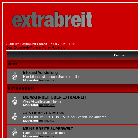
Aktuelles Datum und Uhrzeit: 07.08.2026, 11:28
Das Extrabreit-Forum Foren-Übersicht
Forum
Intro
Info und Vorstellung
Hier können sich neue User vorstellen
Moderator
breitmeister
EXTRABREIT
DIE WAHRHEIT ÜBER EXTRABREIT
Alles Aktuelle zum Thema
Moderator
breitmeister
AUS LIEBE ZUR MUSIK
Alles rund um LPs, CDs, DVDs der Breiten und anderer
Moderator
breitmeister
MEINE BREITE SUPERWELT
Fans, Fanartikel, Fantreffen
Moderator
breitmeister