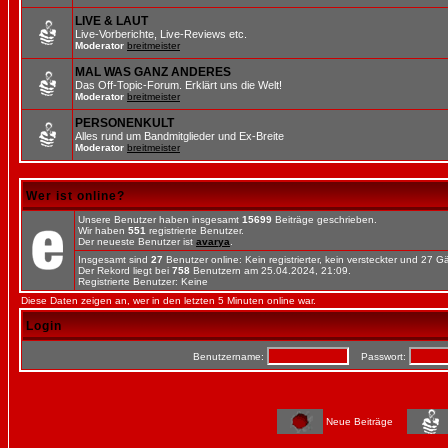
LIVE & LAUT
Live-Vorberichte, Live-Reviews etc.
Moderator
breitmeister
MAL WAS GANZ ANDERES
Das Off-Topic-Forum. Erklärt uns die Welt!
Moderator
breitmeister
PERSONENKULT
Alles rund um Bandmitglieder und Ex-Breite
Moderator
breitmeister
Wer ist online?
Unsere Benutzer haben insgesamt
15699
Beiträge geschrieben.
Wir haben
551
registrierte Benutzer.
Der neueste Benutzer ist
avarya
.
Insgesamt sind
27
Benutzer online: Kein registrierter, kein versteckter und 27 
Der Rekord liegt bei
758
Benutzern am 25.04.2024, 21:09.
Registrierte Benutzer: Keine
Diese Daten zeigen an, wer in den letzten 5 Minuten online war.
Login
Benutzername:
Passwort:
Neue Beiträge