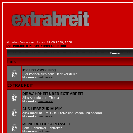
Aktuelles Datum und Uhrzeit: 07.08.2026, 13:59
Das Extrabreit-Forum Foren-Übersicht
Forum
Intro
Info und Vorstellung
Hier können sich neue User vorstellen
Moderator
breitmeister
EXTRABREIT
DIE WAHRHEIT ÜBER EXTRABREIT
Alles Aktuelle zum Thema
Moderator
breitmeister
AUS LIEBE ZUR MUSIK
Alles rund um LPs, CDs, DVDs der Breiten und anderer
Moderator
breitmeister
MEINE BREITE SUPERWELT
Fans, Fanartikel, Fantreffen
Moderator
breitmeister