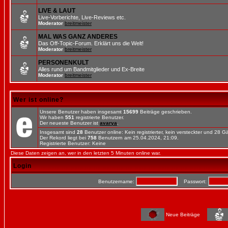
LIVE & LAUT
Live-Vorberichte, Live-Reviews etc.
Moderator
breitmeister
MAL WAS GANZ ANDERES
Das Off-Topic-Forum. Erklärt uns die Welt!
Moderator
breitmeister
PERSONENKULT
Alles rund um Bandmitglieder und Ex-Breite
Moderator
breitmeister
Wer ist online?
Unsere Benutzer haben insgesamt
15699
Beiträge geschrieben.
Wir haben
551
registrierte Benutzer.
Der neueste Benutzer ist
avarya
.
Insgesamt sind
28
Benutzer online: Kein registrierter, kein versteckter und 28 
Der Rekord liegt bei
758
Benutzern am 25.04.2024, 21:09.
Registrierte Benutzer: Keine
Diese Daten zeigen an, wer in den letzten 5 Minuten online war.
Login
Benutzername:
Passwort:
Neue Beiträge