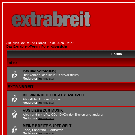
Aktuelles Datum und Uhrzeit: 07.08.2026, 06:27
Das Extrabreit-Forum Foren-Übersicht
Forum
Intro
Info und Vorstellung
Hier können sich neue User vorstellen
Moderator
breitmeister
EXTRABREIT
DIE WAHRHEIT ÜBER EXTRABREIT
Alles Aktuelle zum Thema
Moderator
breitmeister
AUS LIEBE ZUR MUSIK
Alles rund um LPs, CDs, DVDs der Breiten und anderer
Moderator
breitmeister
MEINE BREITE SUPERWELT
Fans, Fanartikel, Fantreffen
Moderator
breitmeister