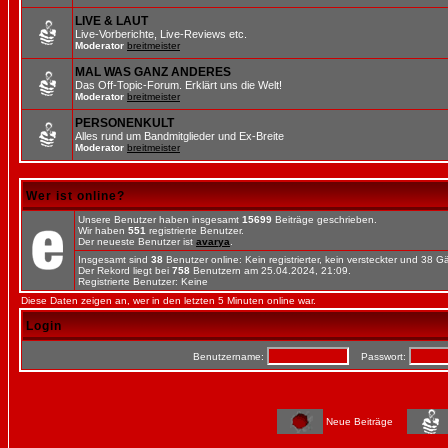
LIVE & LAUT
Live-Vorberichte, Live-Reviews etc.
Moderator
breitmeister
MAL WAS GANZ ANDERES
Das Off-Topic-Forum. Erklärt uns die Welt!
Moderator
breitmeister
PERSONENKULT
Alles rund um Bandmitglieder und Ex-Breite
Moderator
breitmeister
Wer ist online?
Unsere Benutzer haben insgesamt
15699
Beiträge geschrieben.
Wir haben
551
registrierte Benutzer.
Der neueste Benutzer ist
avarya
.
Insgesamt sind
38
Benutzer online: Kein registrierter, kein versteckter und 38 
Der Rekord liegt bei
758
Benutzern am 25.04.2024, 21:09.
Registrierte Benutzer: Keine
Diese Daten zeigen an, wer in den letzten 5 Minuten online war.
Login
Benutzername:
Passwort:
Neue Beiträge