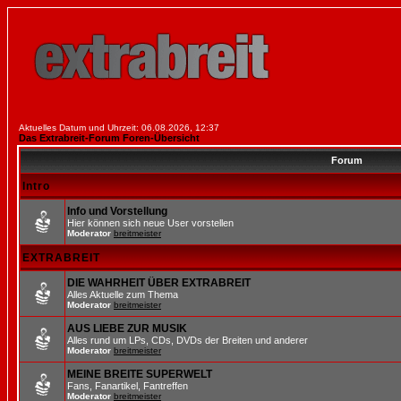
Aktuelles Datum und Uhrzeit: 06.08.2026, 12:37
Das Extrabreit-Forum Foren-Übersicht
Forum
Intro
Info und Vorstellung
Hier können sich neue User vorstellen
Moderator
breitmeister
EXTRABREIT
DIE WAHRHEIT ÜBER EXTRABREIT
Alles Aktuelle zum Thema
Moderator
breitmeister
AUS LIEBE ZUR MUSIK
Alles rund um LPs, CDs, DVDs der Breiten und anderer
Moderator
breitmeister
MEINE BREITE SUPERWELT
Fans, Fanartikel, Fantreffen
Moderator
breitmeister