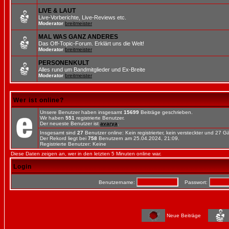
LIVE & LAUT
Live-Vorberichte, Live-Reviews etc.
Moderator
breitmeister
MAL WAS GANZ ANDERES
Das Off-Topic-Forum. Erklärt uns die Welt!
Moderator
breitmeister
PERSONENKULT
Alles rund um Bandmitglieder und Ex-Breite
Moderator
breitmeister
Wer ist online?
Unsere Benutzer haben insgesamt
15699
Beiträge geschrieben.
Wir haben
551
registrierte Benutzer.
Der neueste Benutzer ist
avarya
.
Insgesamt sind
27
Benutzer online: Kein registrierter, kein versteckter und 27 
Der Rekord liegt bei
758
Benutzern am 25.04.2024, 21:09.
Registrierte Benutzer: Keine
Diese Daten zeigen an, wer in den letzten 5 Minuten online war.
Login
Benutzername:
Passwort:
Neue Beiträge