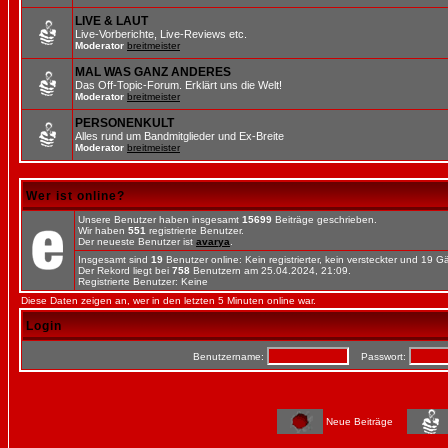
LIVE & LAUT
Live-Vorberichte, Live-Reviews etc.
Moderator
breitmeister
MAL WAS GANZ ANDERES
Das Off-Topic-Forum. Erklärt uns die Welt!
Moderator
breitmeister
PERSONENKULT
Alles rund um Bandmitglieder und Ex-Breite
Moderator
breitmeister
Wer ist online?
Unsere Benutzer haben insgesamt
15699
Beiträge geschrieben.
Wir haben
551
registrierte Benutzer.
Der neueste Benutzer ist
avarya
.
Insgesamt sind
19
Benutzer online: Kein registrierter, kein versteckter und 19 
Der Rekord liegt bei
758
Benutzern am 25.04.2024, 21:09.
Registrierte Benutzer: Keine
Diese Daten zeigen an, wer in den letzten 5 Minuten online war.
Login
Benutzername:
Passwort:
Neue Beiträge