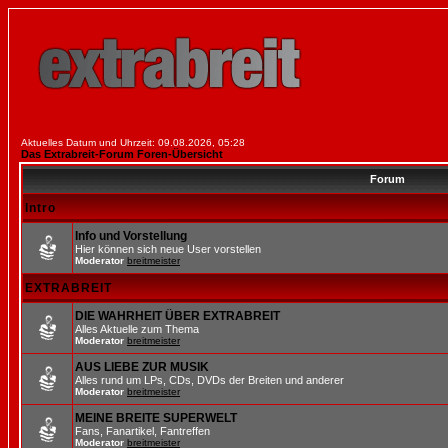
Aktuelles Datum und Uhrzeit: 09.08.2026, 05:28
Das Extrabreit-Forum Foren-Übersicht
Forum
Intro
Info und Vorstellung
Hier können sich neue User vorstellen
Moderator
breitmeister
EXTRABREIT
DIE WAHRHEIT ÜBER EXTRABREIT
Alles Aktuelle zum Thema
Moderator
breitmeister
AUS LIEBE ZUR MUSIK
Alles rund um LPs, CDs, DVDs der Breiten und anderer
Moderator
breitmeister
MEINE BREITE SUPERWELT
Fans, Fanartikel, Fantreffen
Moderator
breitmeister