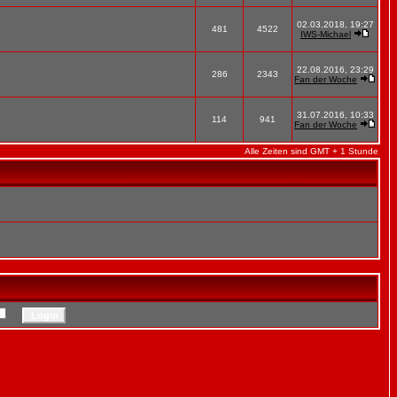
02.03.2018, 19:27
481
4522
IWS-Michael
22.08.2016, 23:29
286
2343
Fan der Woche
31.07.2016, 10:33
114
941
Fan der Woche
Alle Zeiten sind GMT + 1 Stunde