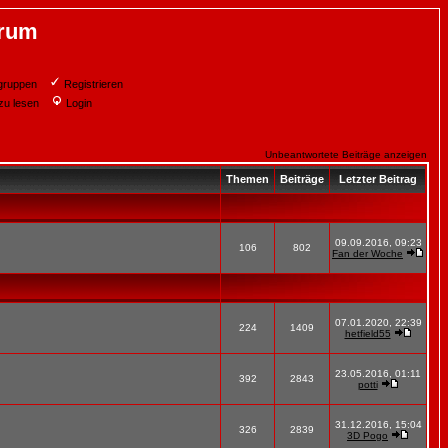
orum
gruppen
Registrieren
zu lesen
Login
Unbeantwortete Beiträge anzeigen
Themen
Beiträge
Letzter Beitrag
09.09.2016, 09:23
106
802
Fan der Woche
07.01.2020, 22:39
224
1409
hetfield55
23.05.2016, 01:11
392
2843
potti
31.12.2016, 15:04
326
2839
3D Pogo