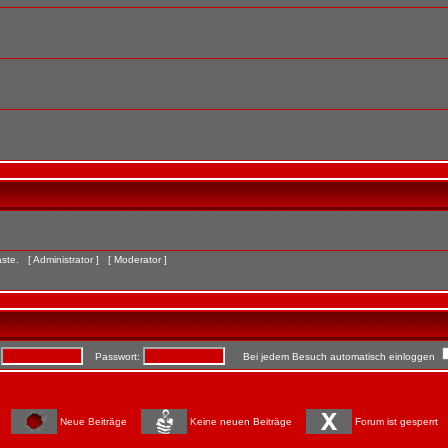
Gäste. [
Administrator
] [
Moderator
]
:
Passwort:
Bei jedem Besuch automatisch einloggen
Neue Beiträge
Keine neuen Beiträge
Forum ist gesperrt