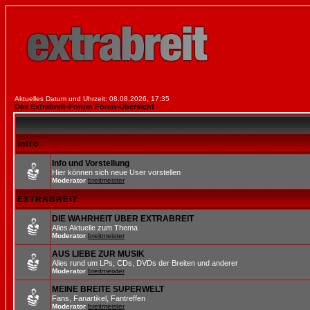
Aktuelles Datum und Uhrzeit: 08.08.2026, 17:35
Das Extrabreit-Forum Foren-Übersicht
Intro
Info und Vorstellung
Hier können sich neue User vorstellen
Moderator
breitmeister
EXTRABREIT
DIE WAHRHEIT ÜBER EXTRABREIT
Alles Aktuelle zum Thema
Moderator
breitmeister
AUS LIEBE ZUR MUSIK
Alles rund um LPs, CDs, DVDs der Breiten und anderer
Moderator
breitmeister
MEINE BREITE SUPERWELT
Fans, Fanartikel, Fantreffen
Moderator
breitmeister