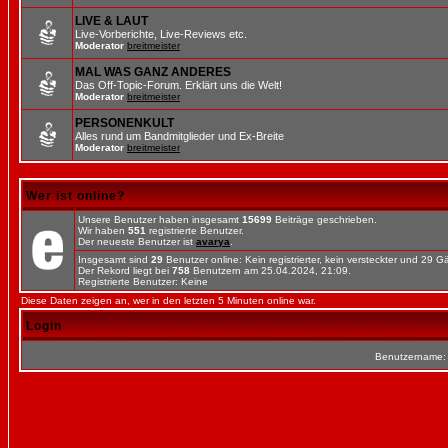
LIVE & LAUT
Live-Vorberichte, Live-Reviews etc.
Moderator
breitmeister
MAL WAS GANZ ANDERES
Das Off-Topic-Forum. Erklärt uns die Welt!
Moderator
breitmeister
PERSONENKULT
Alles rund um Bandmitglieder und Ex-Breite
Moderator
breitmeister
Wer ist online?
Unsere Benutzer haben insgesamt
15699
Beiträge geschrieben.
Wir haben
551
registrierte Benutzer.
Der neueste Benutzer ist
avarya
.
Insgesamt sind
29
Benutzer online: Kein registrierter, kein versteckter und 29 
Der Rekord liegt bei
758
Benutzern am 25.04.2024, 21:09.
Registrierte Benutzer: Keine
Diese Daten zeigen an, wer in den letzten 5 Minuten online war.
Login
Benutzername