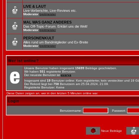
LIVE & LAUT
Live-Vorberichte, Live-Reviews etc.
Moderator
breitmeister
MAL WAS GANZ ANDERES
Das Off-Topic-Forum. Erklärt uns die Welt!
Moderator
breitmeister
PERSONENKULT
Alles rund um Bandmitglieder und Ex-Breite
Moderator
breitmeister
Wer ist online?
Unsere Benutzer haben insgesamt
15699
Beiträge geschrieben.
Wir haben
551
registrierte Benutzer.
Der neueste Benutzer ist
avarya
.
Insgesamt sind
19
Benutzer online: Kein registrierter, kein versteckter und 19 
Der Rekord liegt bei
758
Benutzern am 25.04.2024, 21:09.
Registrierte Benutzer: Keine
Diese Daten zeigen an, wer in den letzten 5 Minuten online war.
Login
Benutzername:
Passwort:
Neue Beiträge