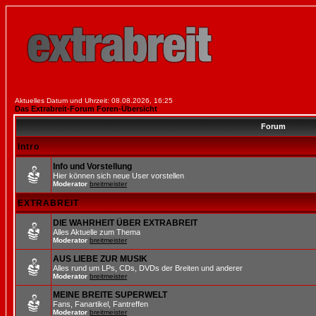
Aktuelles Datum und Uhrzeit: 08.08.2026, 16:25
Das Extrabreit-Forum Foren-Übersicht
Forum
Intro
Info und Vorstellung
Hier können sich neue User vorstellen
Moderator
breitmeister
EXTRABREIT
DIE WAHRHEIT ÜBER EXTRABREIT
Alles Aktuelle zum Thema
Moderator
breitmeister
AUS LIEBE ZUR MUSIK
Alles rund um LPs, CDs, DVDs der Breiten und anderer
Moderator
breitmeister
MEINE BREITE SUPERWELT
Fans, Fanartikel, Fantreffen
Moderator
breitmeister