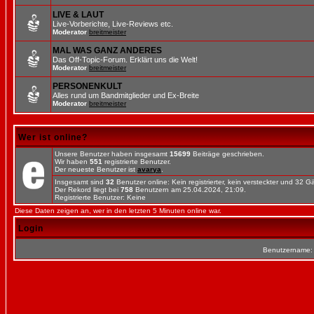
LIVE & LAUT
Live-Vorberichte, Live-Reviews etc.
Moderator
breitmeister
MAL WAS GANZ ANDERES
Das Off-Topic-Forum. Erklärt uns die Welt!
Moderator
breitmeister
PERSONENKULT
Alles rund um Bandmitglieder und Ex-Breite
Moderator
breitmeister
Wer ist online?
Unsere Benutzer haben insgesamt
15699
Beiträge geschrieben.
Wir haben
551
registrierte Benutzer.
Der neueste Benutzer ist
avarya
.
Insgesamt sind
32
Benutzer online: Kein registrierter, kein versteckter und 32 
Der Rekord liegt bei
758
Benutzern am 25.04.2024, 21:09.
Registrierte Benutzer: Keine
Diese Daten zeigen an, wer in den letzten 5 Minuten online war.
Login
Benutzername