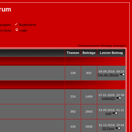
orum
gruppen
Registrieren
zu lesen
Login
Unbeantwortete Beiträge anzeigen
Themen
Beiträge
Letzter Beitrag
09.09.2016, 09:23
106
802
Fan der Woche
07.01.2020, 22:39
224
1409
hetfield55
23.05.2016, 01:11
392
2843
potti
31.12.2016, 15:04
326
2839
3D Pogo