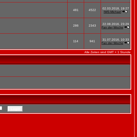
02.03.2018, 19:27
481
4522
IWS-Michael
22.08.2016, 23:29
286
2343
Fan der Woche
31.07.2016, 10:33
114
941
Fan der Woche
Alle Zeiten sind GMT + 1 Stunde