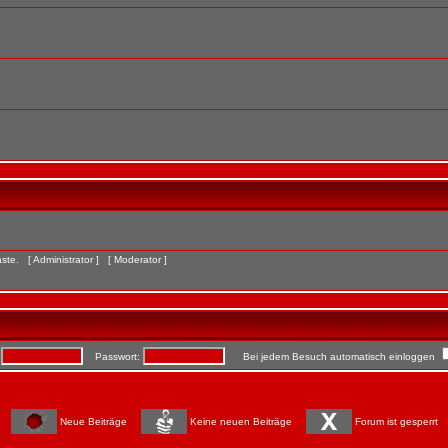
Gäste. [
Administrator
] [
Moderator
]
:
Passwort:
Bei jedem Besuch automatisch einloggen
Neue Beiträge
Keine neuen Beiträge
Forum ist gesperrt