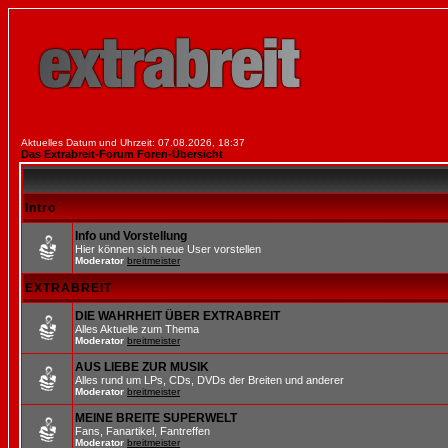
Aktuelles Datum und Uhrzeit: 07.08.2026, 18:37
Das Extrabreit-Forum Foren-Übersicht
Intro
Info und Vorstellung
Hier können sich neue User vorstellen
Moderator
breitmeister
EXTRABREIT
DIE WAHRHEIT ÜBER EXTRABREIT
Alles Aktuelle zum Thema
Moderator
breitmeister
AUS LIEBE ZUR MUSIK
Alles rund um LPs, CDs, DVDs der Breiten und anderer
Moderator
breitmeister
MEINE BREITE SUPERWELT
Fans, Fanartikel, Fantreffen
Moderator
breitmeister