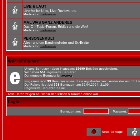
LIVE & LAUT
Live-Vorberichte, Live-Reviews etc.
Moderator
breitmeister
MAL WAS GANZ ANDERES
Das Off-Topic-Forum. Erklärt uns die Welt!
Moderator
breitmeister
PERSONENKULT
Alles rund um Bandmitglieder und Ex-Breite
Moderator
breitmeister
Wer ist online?
Unsere Benutzer haben insgesamt
15699
Beiträge geschrieben.
Wir haben
551
registrierte Benutzer.
Der neueste Benutzer ist
avarya
.
Insgesamt sind
33
Benutzer online: Kein registrierter, kein versteckter und 33 
Der Rekord liegt bei
758
Benutzern am 25.04.2024, 21:09.
Registrierte Benutzer: Keine
Diese Daten zeigen an, wer in den letzten 5 Minuten online war.
Login
Benutzername:
Passwort:
Neue Beiträge