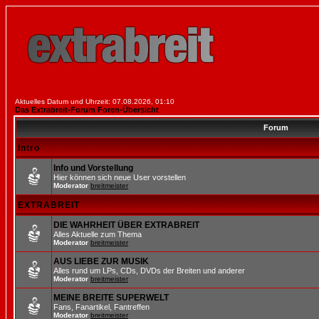
Aktuelles Datum und Uhrzeit: 07.08.2026, 01:10
Das Extrabreit-Forum Foren-Übersicht
Forum
Intro
Info und Vorstellung
Hier können sich neue User vorstellen
Moderator
breitmeister
EXTRABREIT
DIE WAHRHEIT ÜBER EXTRABREIT
Alles Aktuelle zum Thema
Moderator
breitmeister
AUS LIEBE ZUR MUSIK
Alles rund um LPs, CDs, DVDs der Breiten und anderer
Moderator
breitmeister
MEINE BREITE SUPERWELT
Fans, Fanartikel, Fantreffen
Moderator
breitmeister