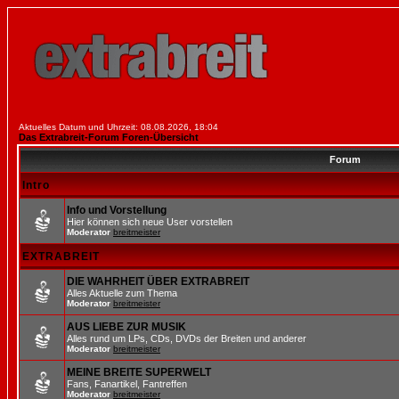
Aktuelles Datum und Uhrzeit: 08.08.2026, 18:04
Das Extrabreit-Forum Foren-Übersicht
Forum
Intro
Info und Vorstellung
Hier können sich neue User vorstellen
Moderator
breitmeister
EXTRABREIT
DIE WAHRHEIT ÜBER EXTRABREIT
Alles Aktuelle zum Thema
Moderator
breitmeister
AUS LIEBE ZUR MUSIK
Alles rund um LPs, CDs, DVDs der Breiten und anderer
Moderator
breitmeister
MEINE BREITE SUPERWELT
Fans, Fanartikel, Fantreffen
Moderator
breitmeister