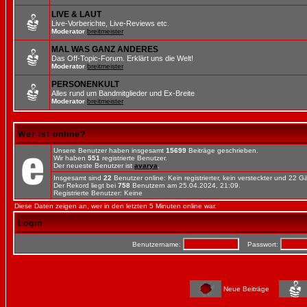
LIVE & LAUT
Live-Vorberichte, Live-Reviews etc.
Moderator
breitmeister
MAL WAS GANZ ANDERES
Das Off-Topic-Forum. Erklärt uns die Welt!
Moderator
breitmeister
PERSONENKULT
Alles rund um Bandmitglieder und Ex-Breite
Moderator
breitmeister
Wer ist online?
Unsere Benutzer haben insgesamt
15699
Beiträge geschrieben.
Wir haben
551
registrierte Benutzer.
Der neueste Benutzer ist
avarya
.
Insgesamt sind
22
Benutzer online: Kein registrierter, kein versteckter und 22 
Der Rekord liegt bei
758
Benutzern am 25.04.2024, 21:09.
Registrierte Benutzer: Keine
Diese Daten zeigen an, wer in den letzten 5 Minuten online war.
Login
Benutzername:
Passwort:
Neue Beiträge