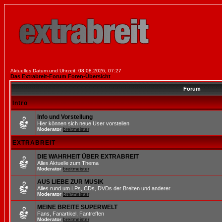
Aktuelles Datum und Uhrzeit: 08.08.2026, 07:27
Das Extrabreit-Forum Foren-Übersicht
Forum
Intro
Info und Vorstellung
Hier können sich neue User vorstellen
Moderator
breitmeister
EXTRABREIT
DIE WAHRHEIT ÜBER EXTRABREIT
Alles Aktuelle zum Thema
Moderator
breitmeister
AUS LIEBE ZUR MUSIK
Alles rund um LPs, CDs, DVDs der Breiten und anderer
Moderator
breitmeister
MEINE BREITE SUPERWELT
Fans, Fanartikel, Fantreffen
Moderator
breitmeister