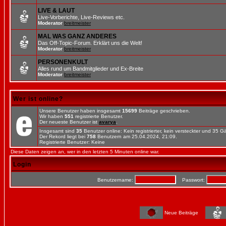
LIVE & LAUT
Live-Vorberichte, Live-Reviews etc.
Moderator
breitmeister
MAL WAS GANZ ANDERES
Das Off-Topic-Forum. Erklärt uns die Welt!
Moderator
breitmeister
PERSONENKULT
Alles rund um Bandmitglieder und Ex-Breite
Moderator
breitmeister
Wer ist online?
Unsere Benutzer haben insgesamt
15699
Beiträge geschrieben.
Wir haben
551
registrierte Benutzer.
Der neueste Benutzer ist
avarya
.
Insgesamt sind
35
Benutzer online: Kein registrierter, kein versteckter und 35 
Der Rekord liegt bei
758
Benutzern am 25.04.2024, 21:09.
Registrierte Benutzer: Keine
Diese Daten zeigen an, wer in den letzten 5 Minuten online war.
Login
Benutzername:
Passwort:
Neue Beiträge