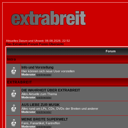
Aktuelles Datum und Uhrzeit: 06.08.2026, 22:52
Das Extrabreit-Forum Foren-Übersicht
Forum
Intro
Info und Vorstellung
Hier können sich neue User vorstellen
Moderator
breitmeister
EXTRABREIT
DIE WAHRHEIT ÜBER EXTRABREIT
Alles Aktuelle zum Thema
Moderator
breitmeister
AUS LIEBE ZUR MUSIK
Alles rund um LPs, CDs, DVDs der Breiten und anderer
Moderator
breitmeister
MEINE BREITE SUPERWELT
Fans, Fanartikel, Fantreffen
Moderator
breitmeister