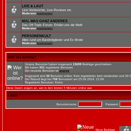
LIVE & LAUT
Live-Vorberichte, Live-Reviews etc.
Moderator
breitmeister
MAL WAS GANZ ANDERES
Das Off-Topic-Forum. Erklärt uns die Welt!
Moderator
breitmeister
PERSONENKULT
Alles rund um Bandmitglieder und Ex-Breite
Moderator
breitmeister
Wer ist online?
Unsere Benutzer haben insgesamt
15699
Beiträge geschrieben.
Wir haben
551
registrierte Benutzer.
Der neueste Benutzer ist
avarya
.
Insgesamt sind
30
Benutzer online: Kein registrierter, kein versteckter und 30
Der Rekord liegt bei
758
Benutzern am 25.04.2024, 21:09.
Registrierte Benutzer: Keine
Diese Daten zeigen an, wer in den letzten 5 Minuten online war.
Login
Benutzername:
Passwort:
Neue Beiträge