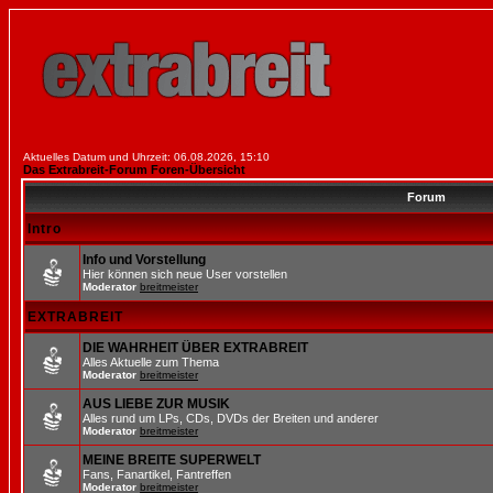
Aktuelles Datum und Uhrzeit: 06.08.2026, 15:10
Das Extrabreit-Forum Foren-Übersicht
Forum
Intro
Info und Vorstellung
Hier können sich neue User vorstellen
Moderator
breitmeister
EXTRABREIT
DIE WAHRHEIT ÜBER EXTRABREIT
Alles Aktuelle zum Thema
Moderator
breitmeister
AUS LIEBE ZUR MUSIK
Alles rund um LPs, CDs, DVDs der Breiten und anderer
Moderator
breitmeister
MEINE BREITE SUPERWELT
Fans, Fanartikel, Fantreffen
Moderator
breitmeister