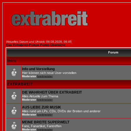
Aktuelles Datum und Uhrzeit: 09.08.2026, 06:45
Das Extrabreit-Forum Foren-Übersicht
Forum
Intro
Info und Vorstellung
Hier können sich neue User vorstellen
Moderator
breitmeister
EXTRABREIT
DIE WAHRHEIT ÜBER EXTRABREIT
Alles Aktuelle zum Thema
Moderator
breitmeister
AUS LIEBE ZUR MUSIK
Alles rund um LPs, CDs, DVDs der Breiten und anderer
Moderator
breitmeister
MEINE BREITE SUPERWELT
Fans, Fanartikel, Fantreffen
Moderator
breitmeister