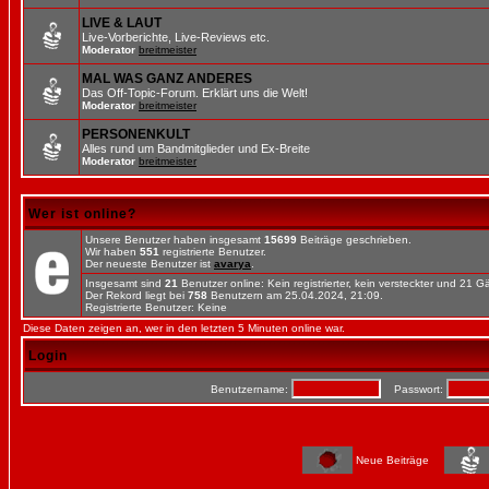
LIVE & LAUT
Live-Vorberichte, Live-Reviews etc.
Moderator
breitmeister
MAL WAS GANZ ANDERES
Das Off-Topic-Forum. Erklärt uns die Welt!
Moderator
breitmeister
PERSONENKULT
Alles rund um Bandmitglieder und Ex-Breite
Moderator
breitmeister
Wer ist online?
Unsere Benutzer haben insgesamt
15699
Beiträge geschrieben.
Wir haben
551
registrierte Benutzer.
Der neueste Benutzer ist
avarya
.
Insgesamt sind
21
Benutzer online: Kein registrierter, kein versteckter und 21 
Der Rekord liegt bei
758
Benutzern am 25.04.2024, 21:09.
Registrierte Benutzer: Keine
Diese Daten zeigen an, wer in den letzten 5 Minuten online war.
Login
Benutzername:
Passwort:
Neue Beiträge