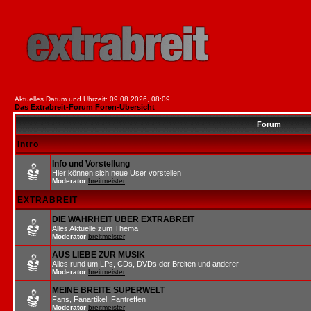
Aktuelles Datum und Uhrzeit: 09.08.2026, 08:09
Das Extrabreit-Forum Foren-Übersicht
Forum
Intro
Info und Vorstellung
Hier können sich neue User vorstellen
Moderator
breitmeister
EXTRABREIT
DIE WAHRHEIT ÜBER EXTRABREIT
Alles Aktuelle zum Thema
Moderator
breitmeister
AUS LIEBE ZUR MUSIK
Alles rund um LPs, CDs, DVDs der Breiten und anderer
Moderator
breitmeister
MEINE BREITE SUPERWELT
Fans, Fanartikel, Fantreffen
Moderator
breitmeister