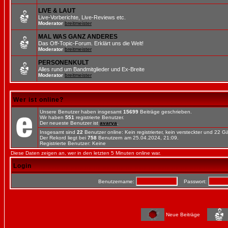
LIVE & LAUT
Live-Vorberichte, Live-Reviews etc.
Moderator
breitmeister
MAL WAS GANZ ANDERES
Das Off-Topic-Forum. Erklärt uns die Welt!
Moderator
breitmeister
PERSONENKULT
Alles rund um Bandmitglieder und Ex-Breite
Moderator
breitmeister
Wer ist online?
Unsere Benutzer haben insgesamt
15699
Beiträge geschrieben.
Wir haben
551
registrierte Benutzer.
Der neueste Benutzer ist
avarya
.
Insgesamt sind
22
Benutzer online: Kein registrierter, kein versteckter und 22 
Der Rekord liegt bei
758
Benutzern am 25.04.2024, 21:09.
Registrierte Benutzer: Keine
Diese Daten zeigen an, wer in den letzten 5 Minuten online war.
Login
Benutzername:
Passwort:
Neue Beiträge