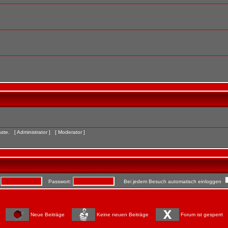
Gäste. [
Administrator
] [
Moderator
]
:
Passwort:
Bei jedem Besuch automatisch einloggen
Neue Beiträge
Keine neuen Beiträge
Forum ist gesperrt