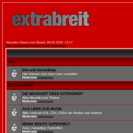
Aktuelles Datum und Uhrzeit: 08.08.2026, 13:17
Das Extrabreit-Forum Foren-Übersicht
Intro
Info und Vorstellung
Hier können sich neue User vorstellen
Moderator
breitmeister
EXTRABREIT
DIE WAHRHEIT ÜBER EXTRABREIT
Alles Aktuelle zum Thema
Moderator
breitmeister
AUS LIEBE ZUR MUSIK
Alles rund um LPs, CDs, DVDs der Breiten und anderer
Moderator
breitmeister
MEINE BREITE SUPERWELT
Fans, Fanartikel, Fantreffen
Moderator
breitmeister