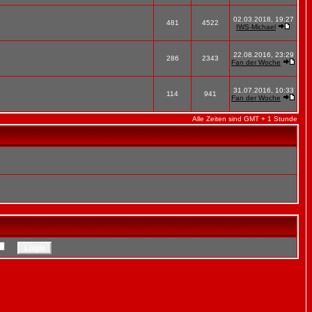
02.03.2018, 19:27
481
4522
IWS-Michael
22.08.2016, 23:29
286
2343
Fan der Woche
31.07.2016, 10:33
114
941
Fan der Woche
Alle Zeiten sind GMT + 1 Stunde