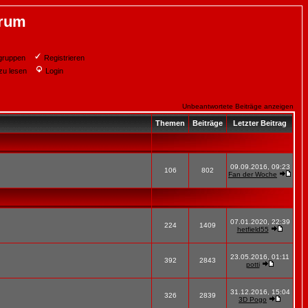
orum
gruppen
Registrieren
zu lesen
Login
Unbeantwortete Beiträge anzeigen
Themen
Beiträge
Letzter Beitrag
09.09.2016, 09:23
106
802
Fan der Woche
07.01.2020, 22:39
224
1409
hetfield55
23.05.2016, 01:11
392
2843
potti
31.12.2016, 15:04
326
2839
3D Pogo