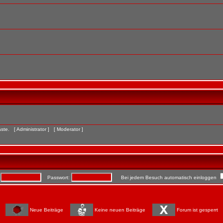
Gäste. [
Administrator
] [
Moderator
]
:
Passwort:
Bei jedem Besuch automatisch einloggen
Neue Beiträge
Keine neuen Beiträge
Forum ist gesperrt