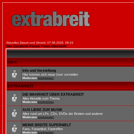
Aktuelles Datum und Uhrzeit: 07.08.2026, 09:24
Das Extrabreit-Forum Foren-Übersicht
Intro
Info und Vorstellung
Hier können sich neue User vorstellen
Moderator
breitmeister
EXTRABREIT
DIE WAHRHEIT ÜBER EXTRABREIT
Alles Aktuelle zum Thema
Moderator
breitmeister
AUS LIEBE ZUR MUSIK
Alles rund um LPs, CDs, DVDs der Breiten und anderer
Moderator
breitmeister
MEINE BREITE SUPERWELT
Fans, Fanartikel, Fantreffen
Moderator
breitmeister