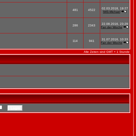
02.03.2018, 19:27
481
4522
IWS-Michael
22.08.2016, 23:29
286
2343
Fan der Woche
31.07.2016, 10:33
114
941
Fan der Woche
Alle Zeiten sind GMT + 1 Stunde