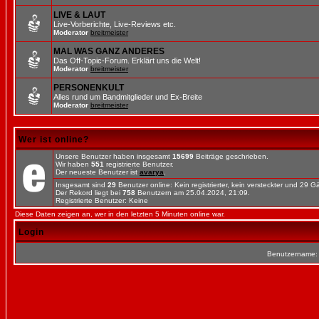
LIVE & LAUT
Live-Vorberichte, Live-Reviews etc.
Moderator
breitmeister
MAL WAS GANZ ANDERES
Das Off-Topic-Forum. Erklärt uns die Welt!
Moderator
breitmeister
PERSONENKULT
Alles rund um Bandmitglieder und Ex-Breite
Moderator
breitmeister
Wer ist online?
Unsere Benutzer haben insgesamt
15699
Beiträge geschrieben.
Wir haben
551
registrierte Benutzer.
Der neueste Benutzer ist
avarya
.
Insgesamt sind
29
Benutzer online: Kein registrierter, kein versteckter und 29 
Der Rekord liegt bei
758
Benutzern am 25.04.2024, 21:09.
Registrierte Benutzer: Keine
Diese Daten zeigen an, wer in den letzten 5 Minuten online war.
Login
Benutzername