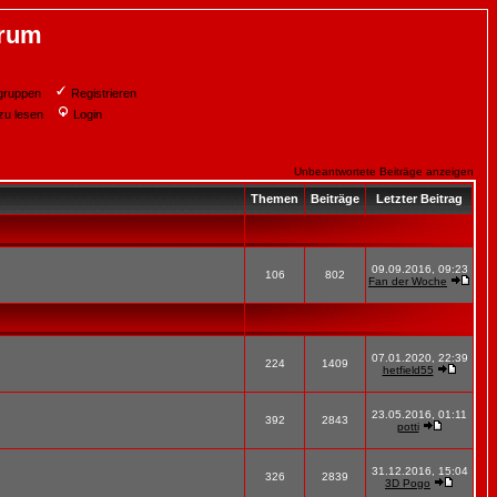
orum
gruppen
Registrieren
zu lesen
Login
Unbeantwortete Beiträge anzeigen
Themen
Beiträge
Letzter Beitrag
09.09.2016, 09:23
106
802
Fan der Woche
07.01.2020, 22:39
224
1409
hetfield55
23.05.2016, 01:11
392
2843
potti
31.12.2016, 15:04
326
2839
3D Pogo