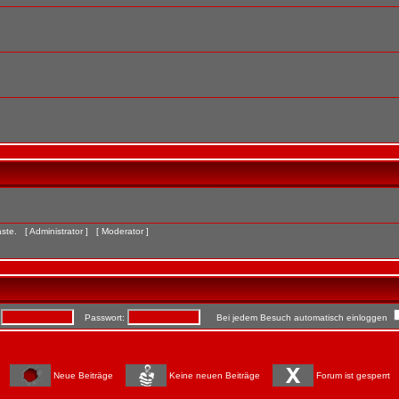
Gäste. [
Administrator
] [
Moderator
]
:
Passwort:
Bei jedem Besuch automatisch einloggen
Neue Beiträge
Keine neuen Beiträge
Forum ist gesperrt