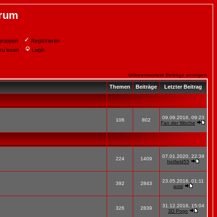
orum
gruppen
Registrieren
zu lesen
Login
Unbeantwortete Beiträge anzeigen
Themen
Beiträge
Letzter Beitrag
09.09.2016, 09:23
106
802
Fan der Woche
07.01.2020, 22:39
224
1409
hetfield55
23.05.2016, 01:11
392
2843
potti
31.12.2016, 15:04
326
2839
3D Pogo