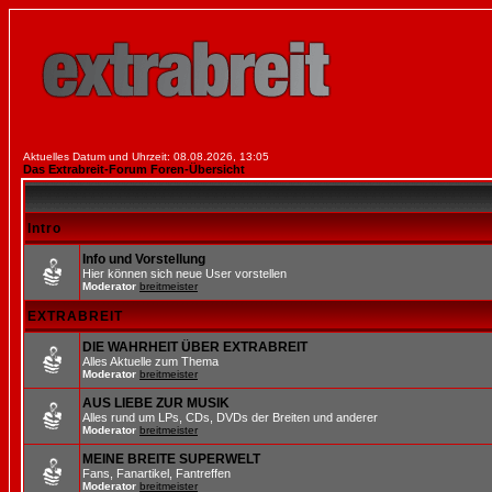
Aktuelles Datum und Uhrzeit: 08.08.2026, 13:05
Das Extrabreit-Forum Foren-Übersicht
Intro
Info und Vorstellung
Hier können sich neue User vorstellen
Moderator
breitmeister
EXTRABREIT
DIE WAHRHEIT ÜBER EXTRABREIT
Alles Aktuelle zum Thema
Moderator
breitmeister
AUS LIEBE ZUR MUSIK
Alles rund um LPs, CDs, DVDs der Breiten und anderer
Moderator
breitmeister
MEINE BREITE SUPERWELT
Fans, Fanartikel, Fantreffen
Moderator
breitmeister