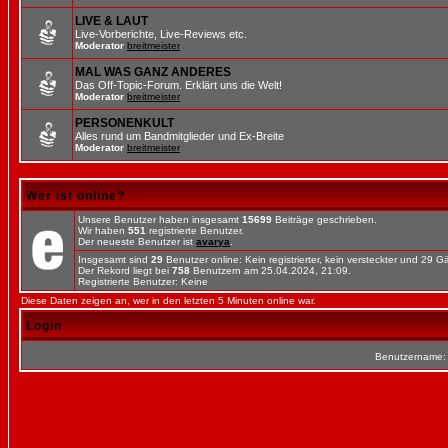
LIVE & LAUT
Live-Vorberichte, Live-Reviews etc.
Moderator
breitmeister
MAL WAS GANZ ANDERES
Das Off-Topic-Forum. Erklärt uns die Welt!
Moderator
breitmeister
PERSONENKULT
Alles rund um Bandmitglieder und Ex-Breite
Moderator
breitmeister
Wer ist online?
Unsere Benutzer haben insgesamt
15699
Beiträge geschrieben.
Wir haben
551
registrierte Benutzer.
Der neueste Benutzer ist
avarya
.
Insgesamt sind
29
Benutzer online: Kein registrierter, kein versteckter und 29 
Der Rekord liegt bei
758
Benutzern am 25.04.2024, 21:09.
Registrierte Benutzer: Keine
Diese Daten zeigen an, wer in den letzten 5 Minuten online war.
Login
Benutzername