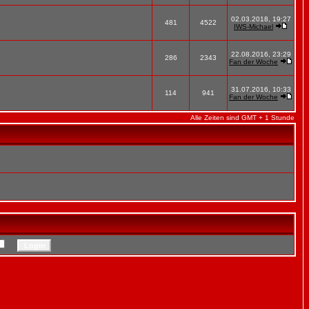
02.03.2018, 19:27
481
4522
IWS-Michael
22.08.2016, 23:29
286
2343
Fan der Woche
31.07.2016, 10:33
114
941
Fan der Woche
Alle Zeiten sind GMT + 1 Stunde