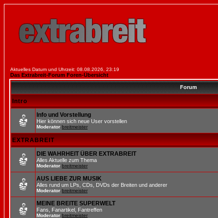
Aktuelles Datum und Uhrzeit: 08.08.2026, 23:19
Das Extrabreit-Forum Foren-Übersicht
Forum
Intro
Info und Vorstellung
Hier können sich neue User vorstellen
Moderator
breitmeister
EXTRABREIT
DIE WAHRHEIT ÜBER EXTRABREIT
Alles Aktuelle zum Thema
Moderator
breitmeister
AUS LIEBE ZUR MUSIK
Alles rund um LPs, CDs, DVDs der Breiten und anderer
Moderator
breitmeister
MEINE BREITE SUPERWELT
Fans, Fanartikel, Fantreffen
Moderator
breitmeister