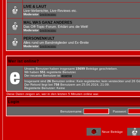
LIVE & LAUT
Live-Vorberichte, Live-Reviews etc.
Moderator
breitmeister
MAL WAS GANZ ANDERES
Das Off-Topic-Forum. Erklärt uns die Welt!
Moderator
breitmeister
PERSONENKULT
Alles rund um Bandmitglieder und Ex-Breite
Moderator
breitmeister
Wer ist online?
Unsere Benutzer haben insgesamt
15699
Beiträge geschrieben.
Wir haben
551
registrierte Benutzer.
Der neueste Benutzer ist
avarya
.
Insgesamt sind
26
Benutzer online: Kein registrierter, kein versteckter und 26 
Der Rekord liegt bei
758
Benutzern am 25.04.2024, 21:09.
Registrierte Benutzer: Keine
Diese Daten zeigen an, wer in den letzten 5 Minuten online war.
Login
Benutzername:
Passwort:
Neue Beiträge