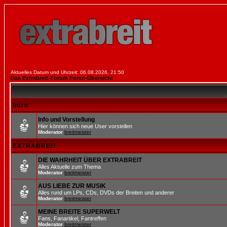
Aktuelles Datum und Uhrzeit: 06.08.2026, 21:50
Das Extrabreit-Forum Foren-Übersicht
Intro
Info und Vorstellung
Hier können sich neue User vorstellen
Moderator
breitmeister
EXTRABREIT
DIE WAHRHEIT ÜBER EXTRABREIT
Alles Aktuelle zum Thema
Moderator
breitmeister
AUS LIEBE ZUR MUSIK
Alles rund um LPs, CDs, DVDs der Breiten und anderer
Moderator
breitmeister
MEINE BREITE SUPERWELT
Fans, Fanartikel, Fantreffen
Moderator
breitmeister