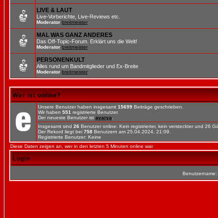
LIVE & LAUT
Live-Vorberichte, Live-Reviews etc.
Moderator
breitmeister
MAL WAS GANZ ANDERES
Das Off-Topic-Forum. Erklärt uns die Welt!
Moderator
breitmeister
PERSONENKULT
Alles rund um Bandmitglieder und Ex-Breite
Moderator
breitmeister
Wer ist online?
Unsere Benutzer haben insgesamt
15699
Beiträge geschrieben.
Wir haben
551
registrierte Benutzer.
Der neueste Benutzer ist
avarya
.
Insgesamt sind
26
Benutzer online: Kein registrierter, kein versteckter und 26 
Der Rekord liegt bei
758
Benutzern am 25.04.2024, 21:09.
Registrierte Benutzer: Keine
Diese Daten zeigen an, wer in den letzten 5 Minuten online war.
Login
Benutzername