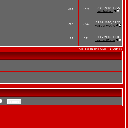
02.03.2018, 19:27
481
4522
IWS-Michael
22.08.2016, 23:29
286
2343
Fan der Woche
31.07.2016, 10:33
114
941
Fan der Woche
Alle Zeiten sind GMT + 1 Stunde