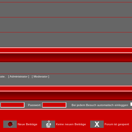
Gäste. [
Administrator
] [
Moderator
]
:
Passwort:
Bei jedem Besuch automatisch einloggen
Neue Beiträge
Keine neuen Beiträge
Forum ist gesperrt