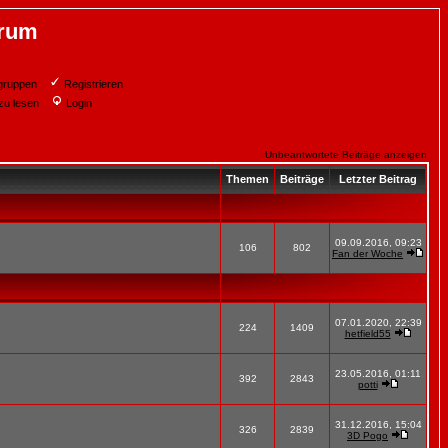
orum
gruppen
Registrieren
zu lesen
Login
Unbeantwortete Beiträge anzeigen
Themen
Beiträge
Letzter Beitrag
09.09.2016, 09:23
106
802
Fan der Woche
07.01.2020, 22:39
224
1409
hetfield55
23.05.2016, 01:11
392
2843
potti
31.12.2016, 15:04
326
2839
3D Pogo