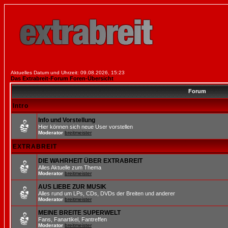
Aktuelles Datum und Uhrzeit: 09.08.2026, 15:23
Das Extrabreit-Forum Foren-Übersicht
Forum
Intro
Info und Vorstellung
Hier können sich neue User vorstellen
Moderator
breitmeister
EXTRABREIT
DIE WAHRHEIT ÜBER EXTRABREIT
Alles Aktuelle zum Thema
Moderator
breitmeister
AUS LIEBE ZUR MUSIK
Alles rund um LPs, CDs, DVDs der Breiten und anderer
Moderator
breitmeister
MEINE BREITE SUPERWELT
Fans, Fanartikel, Fantreffen
Moderator
breitmeister