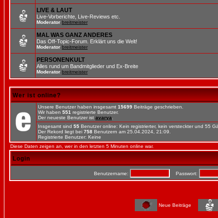
LIVE & LAUT
Live-Vorberichte, Live-Reviews etc.
Moderator
breitmeister
MAL WAS GANZ ANDERES
Das Off-Topic-Forum. Erklärt uns die Welt!
Moderator
breitmeister
PERSONENKULT
Alles rund um Bandmitglieder und Ex-Breite
Moderator
breitmeister
Wer ist online?
Unsere Benutzer haben insgesamt
15699
Beiträge geschrieben.
Wir haben
551
registrierte Benutzer.
Der neueste Benutzer ist
avarya
.
Insgesamt sind
55
Benutzer online: Kein registrierter, kein versteckter und 55 
Der Rekord liegt bei
758
Benutzern am 25.04.2024, 21:09.
Registrierte Benutzer: Keine
Diese Daten zeigen an, wer in den letzten 5 Minuten online war.
Login
Benutzername:
Passwort:
Neue Beiträge