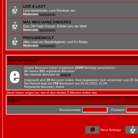
LIVE & LAUT
Live-Vorberichte, Live-Reviews etc.
Moderator
breitmeister
MAL WAS GANZ ANDERES
Das Off-Topic-Forum. Erklärt uns die Welt!
Moderator
breitmeister
PERSONENKULT
Alles rund um Bandmitglieder und Ex-Breite
Moderator
breitmeister
Wer ist online?
Unsere Benutzer haben insgesamt
15699
Beiträge geschrieben.
Wir haben
551
registrierte Benutzer.
Der neueste Benutzer ist
avarya
.
Insgesamt sind
28
Benutzer online: Kein registrierter, kein versteckter und 28 
Der Rekord liegt bei
758
Benutzern am 25.04.2024, 21:09.
Registrierte Benutzer: Keine
Diese Daten zeigen an, wer in den letzten 5 Minuten online war.
Login
Benutzername:
Passwort:
Neue Beiträge