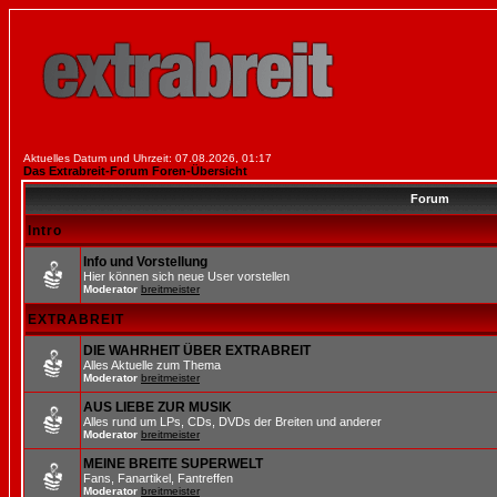
Aktuelles Datum und Uhrzeit: 07.08.2026, 01:17
Das Extrabreit-Forum Foren-Übersicht
Forum
Intro
Info und Vorstellung
Hier können sich neue User vorstellen
Moderator
breitmeister
EXTRABREIT
DIE WAHRHEIT ÜBER EXTRABREIT
Alles Aktuelle zum Thema
Moderator
breitmeister
AUS LIEBE ZUR MUSIK
Alles rund um LPs, CDs, DVDs der Breiten und anderer
Moderator
breitmeister
MEINE BREITE SUPERWELT
Fans, Fanartikel, Fantreffen
Moderator
breitmeister