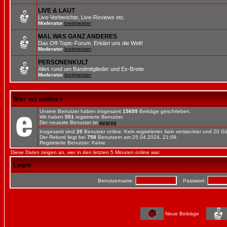
LIVE & LAUT
Live-Vorberichte, Live-Reviews etc.
Moderator
breitmeister
MAL WAS GANZ ANDERES
Das Off-Topic-Forum. Erklärt uns die Welt!
Moderator
breitmeister
PERSONENKULT
Alles rund um Bandmitglieder und Ex-Breite
Moderator
breitmeister
Wer ist online?
Unsere Benutzer haben insgesamt
15699
Beiträge geschrieben.
Wir haben
551
registrierte Benutzer.
Der neueste Benutzer ist
avarya
.
Insgesamt sind
20
Benutzer online: Kein registrierter, kein versteckter und 20 
Der Rekord liegt bei
758
Benutzern am 25.04.2024, 21:09.
Registrierte Benutzer: Keine
Diese Daten zeigen an, wer in den letzten 5 Minuten online war.
Login
Benutzername:
Passwort:
Neue Beiträge