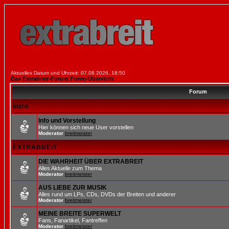
Aktuelles Datum und Uhrzeit: 07.08.2026, 18:50
Das Extrabreit-Forum Foren-Übersicht
Forum
Intro
Info und Vorstellung
Hier können sich neue User vorstellen
Moderator
breitmeister
EXTRABREIT
DIE WAHRHEIT ÜBER EXTRABREIT
Alles Aktuelle zum Thema
Moderator
breitmeister
AUS LIEBE ZUR MUSIK
Alles rund um LPs, CDs, DVDs der Breiten und anderer
Moderator
breitmeister
MEINE BREITE SUPERWELT
Fans, Fanartikel, Fantreffen
Moderator
breitmeister