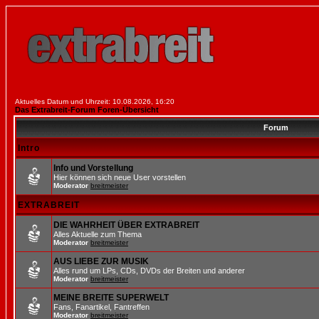
Aktuelles Datum und Uhrzeit: 10.08.2026, 16:20
Das Extrabreit-Forum Foren-Übersicht
Forum
Intro
Info und Vorstellung
Hier können sich neue User vorstellen
Moderator
breitmeister
EXTRABREIT
DIE WAHRHEIT ÜBER EXTRABREIT
Alles Aktuelle zum Thema
Moderator
breitmeister
AUS LIEBE ZUR MUSIK
Alles rund um LPs, CDs, DVDs der Breiten und anderer
Moderator
breitmeister
MEINE BREITE SUPERWELT
Fans, Fanartikel, Fantreffen
Moderator
breitmeister