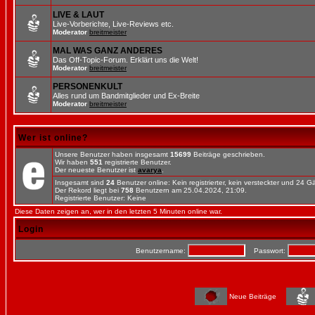
LIVE & LAUT
Live-Vorberichte, Live-Reviews etc.
Moderator
breitmeister
MAL WAS GANZ ANDERES
Das Off-Topic-Forum. Erklärt uns die Welt!
Moderator
breitmeister
PERSONENKULT
Alles rund um Bandmitglieder und Ex-Breite
Moderator
breitmeister
Wer ist online?
Unsere Benutzer haben insgesamt
15699
Beiträge geschrieben.
Wir haben
551
registrierte Benutzer.
Der neueste Benutzer ist
avarya
.
Insgesamt sind
24
Benutzer online: Kein registrierter, kein versteckter und 24 
Der Rekord liegt bei
758
Benutzern am 25.04.2024, 21:09.
Registrierte Benutzer: Keine
Diese Daten zeigen an, wer in den letzten 5 Minuten online war.
Login
Benutzername:
Passwort:
Neue Beiträge