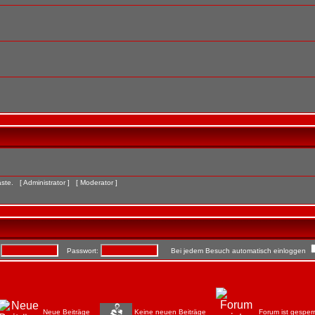
Gäste. [
Administrator
] [
Moderator
]
:
Passwort:
Bei jedem Besuch automatisch einloggen
Neue Beiträge
Keine neuen Beiträge
Forum ist gesperr