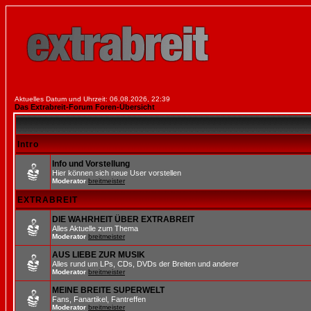
Aktuelles Datum und Uhrzeit: 06.08.2026, 22:39
Das Extrabreit-Forum Foren-Übersicht
Intro
Info und Vorstellung
Hier können sich neue User vorstellen
Moderator
breitmeister
EXTRABREIT
DIE WAHRHEIT ÜBER EXTRABREIT
Alles Aktuelle zum Thema
Moderator
breitmeister
AUS LIEBE ZUR MUSIK
Alles rund um LPs, CDs, DVDs der Breiten und anderer
Moderator
breitmeister
MEINE BREITE SUPERWELT
Fans, Fanartikel, Fantreffen
Moderator
breitmeister