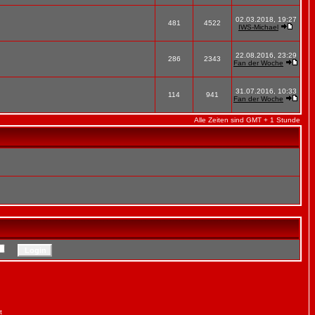
02.03.2018, 19:27
481
4522
IWS-Michael
22.08.2016, 23:29
286
2343
Fan der Woche
31.07.2016, 10:33
114
941
Fan der Woche
Alle Zeiten sind GMT + 1 Stunde
t