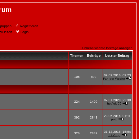
orum
gruppen
Registrieren
zu lesen
Login
Unbeantwortete Beiträge anzeigen
Themen
Beiträge
Letzter Beitrag
09.09.2016, 09:23
106
802
Fan der Woche
07.01.2020, 22:39
224
1409
hetfield55
23.05.2016, 01:11
392
2843
potti
31.12.2016, 15:04
326
2839
3D Pogo