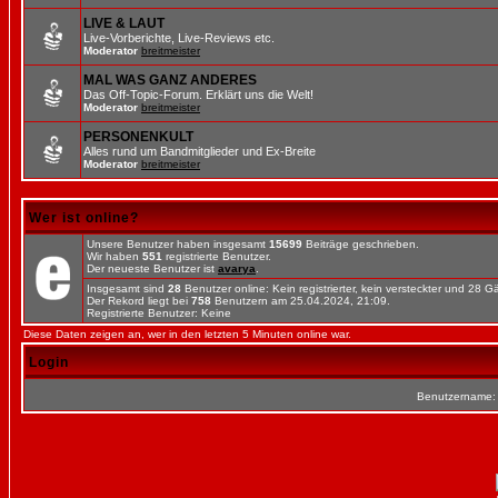
LIVE & LAUT
Live-Vorberichte, Live-Reviews etc.
Moderator
breitmeister
MAL WAS GANZ ANDERES
Das Off-Topic-Forum. Erklärt uns die Welt!
Moderator
breitmeister
PERSONENKULT
Alles rund um Bandmitglieder und Ex-Breite
Moderator
breitmeister
Wer ist online?
Unsere Benutzer haben insgesamt
15699
Beiträge geschrieben.
Wir haben
551
registrierte Benutzer.
Der neueste Benutzer ist
avarya
.
Insgesamt sind
28
Benutzer online: Kein registrierter, kein versteckter und 28 
Der Rekord liegt bei
758
Benutzern am 25.04.2024, 21:09.
Registrierte Benutzer: Keine
Diese Daten zeigen an, wer in den letzten 5 Minuten online war.
Login
Benutzername