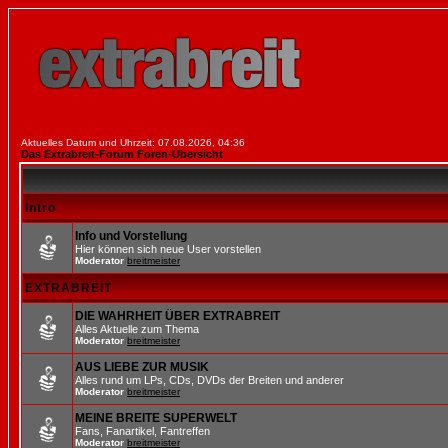
Aktuelles Datum und Uhrzeit: 07.08.2026, 04:36
Das Extrabreit-Forum Foren-Übersicht
Intro
Info und Vorstellung
Hier können sich neue User vorstellen
Moderator
breitmeister
EXTRABREIT
DIE WAHRHEIT ÜBER EXTRABREIT
Alles Aktuelle zum Thema
Moderator
breitmeister
AUS LIEBE ZUR MUSIK
Alles rund um LPs, CDs, DVDs der Breiten und anderer
Moderator
breitmeister
MEINE BREITE SUPERWELT
Fans, Fanartikel, Fantreffen
Moderator
breitmeister