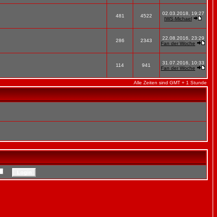
02.03.2018, 19:27
481
4522
IWS-Michael
22.08.2016, 23:29
286
2343
Fan der Woche
31.07.2016, 10:33
114
941
Fan der Woche
Alle Zeiten sind GMT + 1 Stunde