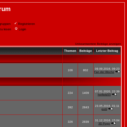
orum
gruppen
Registrieren
zu lesen
Login
Unbeantwortete Beiträge anzeigen
Themen
Beiträge
Letzter Beitrag
09.09.2016, 09:23
106
802
Fan der Woche
07.01.2020, 22:39
224
1409
hetfield55
23.05.2016, 01:11
392
2843
potti
31.12.2016, 15:04
326
2839
3D Pogo