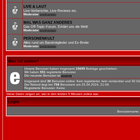
LIVE & LAUT
Live-Vorberichte, Live-Reviews etc.
Moderator
breitmeister
MAL WAS GANZ ANDERES
Das Off-Topic-Forum. Erklärt uns die Welt!
Moderator
breitmeister
PERSONENKULT
Alles rund um Bandmitglieder und Ex-Breite
Moderator
breitmeister
Wer ist online?
Unsere Benutzer haben insgesamt
15699
Beiträge geschrieben.
Wir haben
551
registrierte Benutzer.
Der neueste Benutzer ist
avarya
.
Insgesamt sind
30
Benutzer online: Kein registrierter, kein versteckter und 30 
Der Rekord liegt bei
758
Benutzern am 25.04.2024, 21:09.
Registrierte Benutzer: Keine
Diese Daten zeigen an, wer in den letzten 5 Minuten online war.
Login
Benutzername