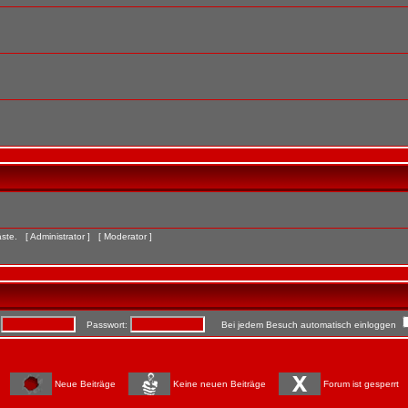
Gäste. [
Administrator
] [
Moderator
]
:
Passwort:
Bei jedem Besuch automatisch einloggen
Neue Beiträge
Keine neuen Beiträge
Forum ist gesperrt