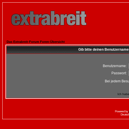
Das Extrabreit-Forum Foren-Übersicht
Gib bitte deinen Benutzername
Benutzername:
Passwort:
Bei jedem Besu
Ich habe
Powered by
Deutsc