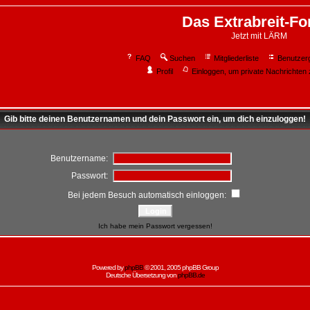
Das Extrabreit-F
Jetzt mit LÄRM
FAQ
Suchen
Mitgliederliste
Benutzer
Profil
Einloggen, um private Nachrichten 
Gib bitte deinen Benutzernamen und dein Passwort ein, um dich einzuloggen!
Benutzername:
Passwort:
Bei jedem Besuch automatisch einloggen:
Ich habe mein Passwort vergessen!
Powered by
phpBB
© 2001, 2005 phpBB Group
Deutsche Übersetzung von
phpBB.de