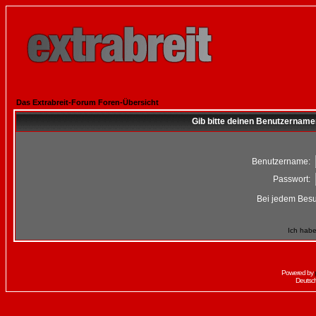
Das Extrabreit-Forum Foren-Übersicht
Gib bitte deinen Benutzername
Benutzername:
Passwort:
Bei jedem Besu
Ich habe
Powered by
Deutsc