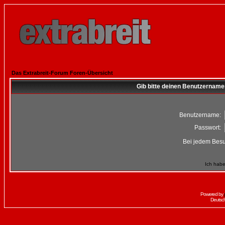
Das Extrabreit-Forum Foren-Übersicht
Gib bitte deinen Benutzername
Benutzername:
Passwort:
Bei jedem Besu
Ich habe
Powered by
Deutsc