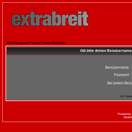
Das Extrabreit-Forum Foren-Übersicht
Gib bitte deinen Benutzername
Benutzername:
Passwort:
Bei jedem Besu
Ich habe
Powered by
Deutsc