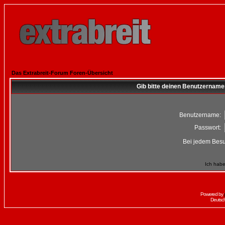
Das Extrabreit-Forum Foren-Übersicht
Gib bitte deinen Benutzername
Benutzername:
Passwort:
Bei jedem Besu
Ich habe
Powered by
Deutsc